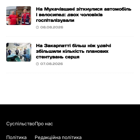
На Мукачівщині зіткнулися автомобіль
і велосипед: двох чоловіків
госпіталізували
08.08.2026
На Закарпатті більш ніж удвічі
збільшили кількість планових
стентувань серця
07.08.2026
Суспільство
Про нас
Політика
Редакційна політика