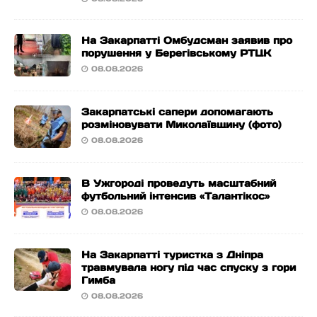
На Закарпатті Омбудсман заявив про
порушення у Берегівському РТЦК
08.08.2026
Закарпатські сапери допомагають
розміновувати Миколаївщину (фото)
08.08.2026
В Ужгороді проведуть масштабний
футбольний інтенсив «Талантікос»
08.08.2026
На Закарпатті туристка з Дніпра
травмувала ногу під час спуску з гори
Гимба
08.08.2026