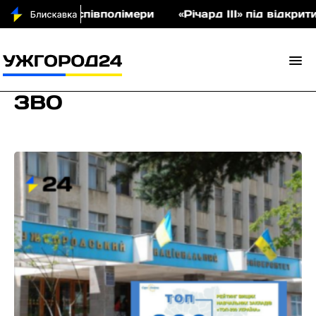
 аукціон співполімери
«Річард ІІІ» під відкрити
ЗВО