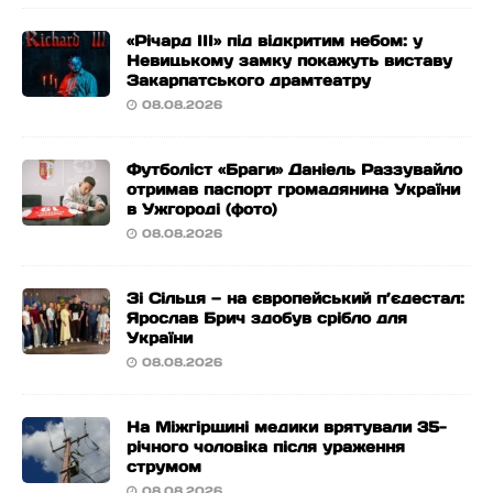
«Річард ІІІ» під відкритим небом: у
Невицькому замку покажуть виставу
Закарпатського драмтеатру
08.08.2026
Футболіст «Браги» Даніель Раззувайло
отримав паспорт громадянина України
в Ужгороді (фото)
08.08.2026
Зі Сільця — на європейський п’єдестал:
Ярослав Брич здобув срібло для
України
08.08.2026
На Міжгірщині медики врятували 35-
річного чоловіка після ураження
струмом
08.08.2026