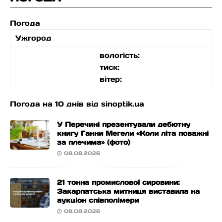
Погода
Ужгород
вологість:
тиск:
вітер:
Погода на 10 днів від
sinoptik.ua
У Перечині презентували дебютну
книгу Ганни Мегели «Коли літа поважні
за плечима» (фото)
08.08.2026
21 тонна промислової сировини:
Закарпатська митниця виставила на
аукціон співполімери
08.08.2026