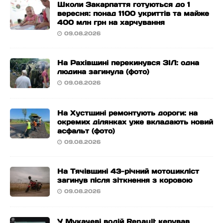
Школи Закарпаття готуються до 1
вересня: понад 1100 укриттів та майже
400 млн грн на харчування
09.08.2026
На Рахівщині перекинувся ЗІЛ: одна
людина загинула (фото)
09.08.2026
На Хустщині ремонтують дороги: на
окремих ділянках уже вкладають новий
асфальт (фото)
09.08.2026
На Тячівщині 43-річний мотоцикліст
загинув після зіткнення з коровою
09.08.2026
У Мукачеві водій Renault керував