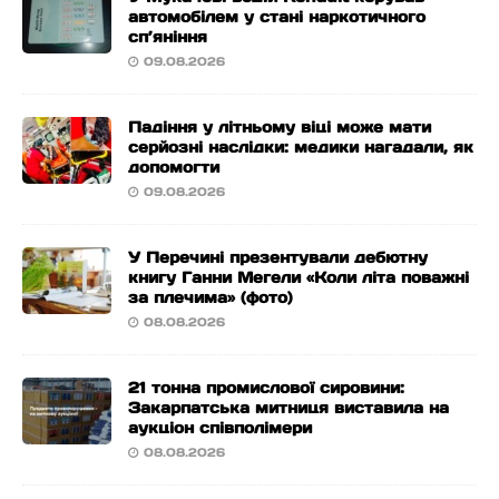
автомобілем у стані наркотичного
сп’яніння
09.08.2026
Падіння у літньому віці може мати
серйозні наслідки: медики нагадали, як
допомогти
09.08.2026
У Перечині презентували дебютну
книгу Ганни Мегели «Коли літа поважні
за плечима» (фото)
08.08.2026
21 тонна промислової сировини:
Закарпатська митниця виставила на
аукціон співполімери
08.08.2026