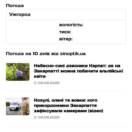
Погода
Ужгород
вологість:
тиск:
вітер:
Погода на 10 днів від
sinoptik.ua
Небесно-сині дзвоники Карпат: де на
Закарпатті можна побачити альпійські
квіти
09.08.2026
Козулі, олені та вовки: кого
прикордонники Закарпаття
зафіксували камерами (відео)
09.08.2026