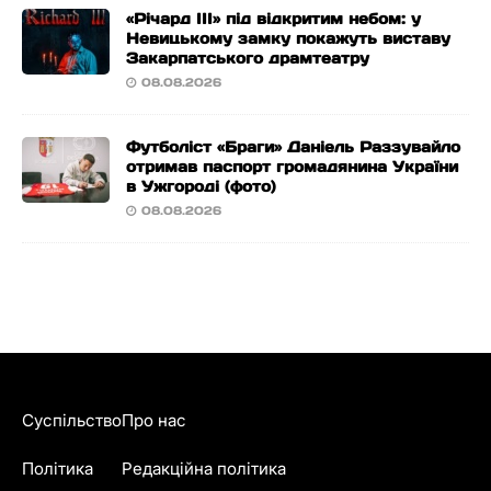
«Річард ІІІ» під відкритим небом: у
Невицькому замку покажуть виставу
Закарпатського драмтеатру
08.08.2026
Футболіст «Браги» Даніель Раззувайло
отримав паспорт громадянина України
в Ужгороді (фото)
08.08.2026
Суспільство
Про нас
Політика
Редакційна політика