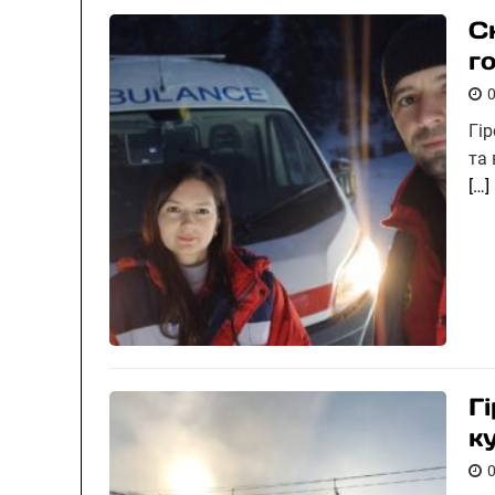
С
г
Гі
та
[…]
Г
к