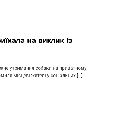
виїхала на виклик із
ежне утримання собаки на приватному
домили місцеві жителі у соціальних
[…]