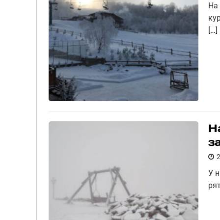
На
ку
[…]
Н
з
У н
ря