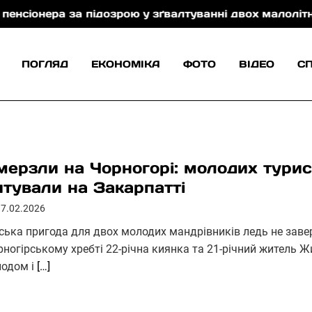
підозрою у зґвалтуванні двох малолітніх сестер (віде
ПОГЛЯД
ЕКОНОМІКА
ФОТО
ВІДЕО
С
мерзли на Чорногорі: молодих тури
ятували на Закарпатті
17.02.2026
рська пригода для двох молодих мандрівників ледь не зав
рногірському хребті 22-річна киянка та 21-річний житель
лодом і
[…]