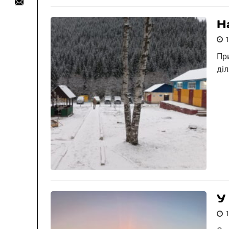
Н
Пр
діл
У