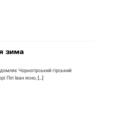
ня зима
відомляє Чорногірський гірський
рі Піп Іван ясно,
[…]