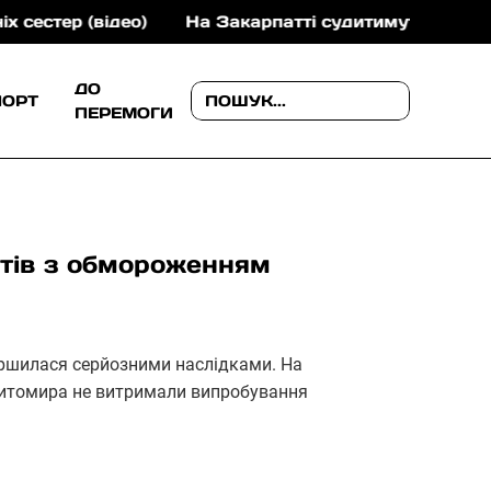
о)
На Закарпатті судитимуть учасників злочинної 
ДО
ПОРТ
ПЕРЕМОГИ
стів з обмороженням
ершилася серйозними наслідками. На
 Житомира не витримали випробування