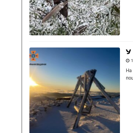
У
На 
по