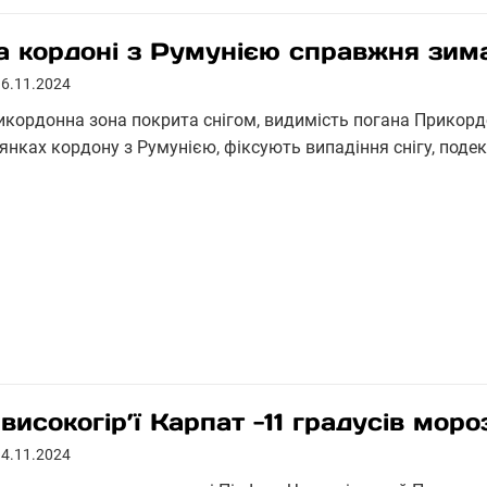
а кордоні з Румунією справжня зим
16.11.2024
икордонна зона покрита снігом, видимість погана Прикордо
янках кордону з Румунією, фіксують випадіння снігу, подек
 високогір’ї Карпат -11 градусів моро
14.11.2024