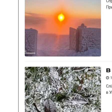
Сп
При
В
Сл
в 