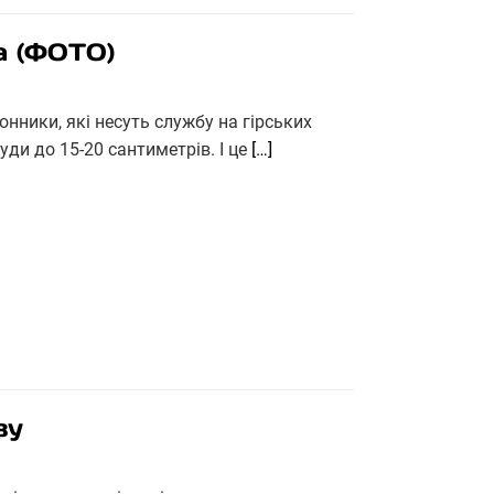
а (ФОТО)
нники, які несуть службу на гірських
уди до 15-20 сантиметрів. І це
[…]
зу