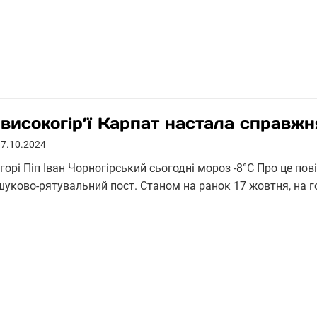
 високогір’ї Карпат настала справж
17.10.2024
горі Піп Іван Чорногірський сьогодні мороз -8°С Про це по
шуково-рятувальний пост. Станом на ранок 17 жовтня, на го