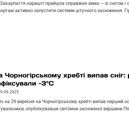
 Закарпаття нарешті прийшла справжня зима — зі снігом і 
рортам активно запустити системи штучного засніження. Г
а Чорногірському хребті випав сніг:
афіксували -3°С
29.09.2025
іч на 29 вересня на Чорногірському хребті випав перший осі
тувальники, опублікувавши світлини засніженої вершини Пі