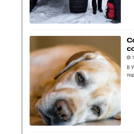
С
с
В 
под