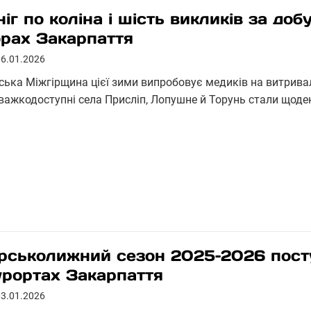
ніг по коліна і шість викликів за до
орах Закарпаття
06.01.2026
рська Міжгірщина цієї зими випробовує медиків на витривал
 важкодоступні села Присліп, Лопушне й Торунь стали щод
ірськолижний сезон 2025–2026 пост
урортах Закарпаття
03.01.2026