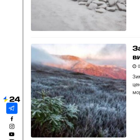
З
в
Зи
цен
мо