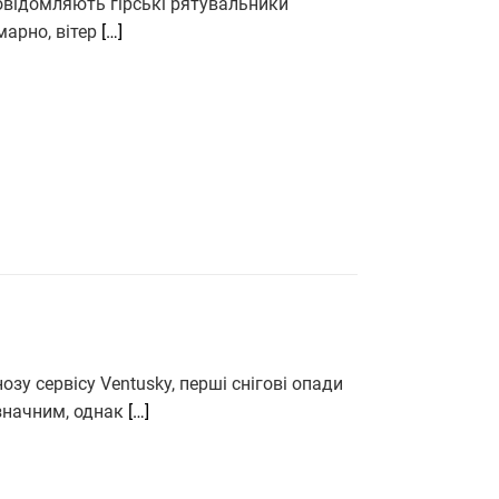
повідомляють гірські рятувальники
хмарно, вітер
[…]
зу сервісу Ventusky, перші снігові опади
езначним, однак
[…]