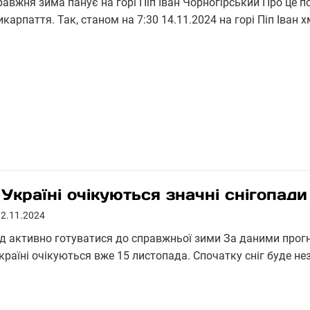
равжня зима панує на горі Піп Іван Чорногірський Про це 
карпаття. Так, станом на 7:30 14.11.2024 на горі Піп Іван 
 Україні очікуються значні снігопади
12.11.2024
ід активно готуватися до справжньої зими За даними прогно
Україні очікуються вже 15 листопада. Спочатку сніг буде н