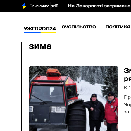
роенергії
На Закарпатті затримано пенсіонера за 
СУСПІЛЬСТВО
ПОЛІТИКА
зима
З
р
Гі
Чо
хо