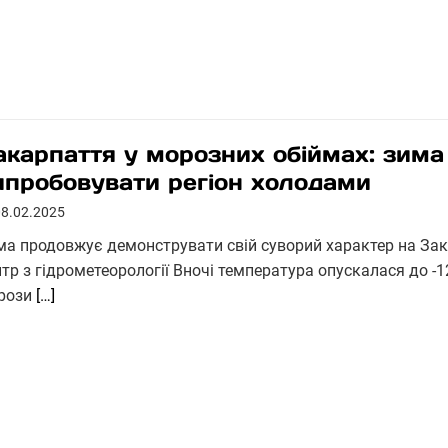
акарпаття у морозних обіймах: зим
ипробовувати регіон холодами
08.02.2025
ма продовжує демонструвати свій суворий характер на Зак
тр з гідрометеорології Вночі температура опускалася до -12
рози
[…]