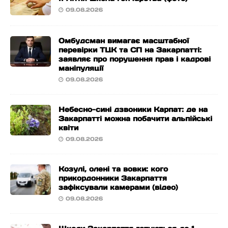
09.08.2026
Омбудсман вимагає масштабної
перевірки ТЦК та СП на Закарпатті:
заявляє про порушення прав і кадрові
маніпуляції
09.08.2026
Небесно-сині дзвоники Карпат: де на
Закарпатті можна побачити альпійські
квіти
09.08.2026
Козулі, олені та вовки: кого
прикордонники Закарпаття
зафіксували камерами (відео)
09.08.2026