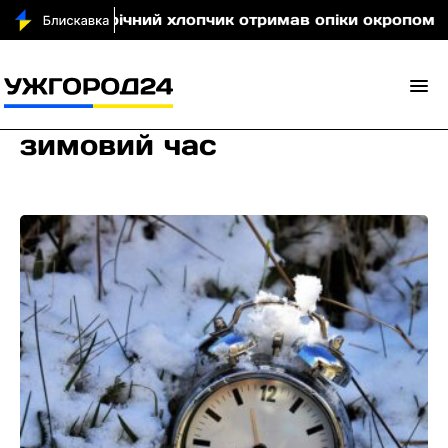
щині 5-річний хлопчик отримав опіки окропом
Кі
зимовий час