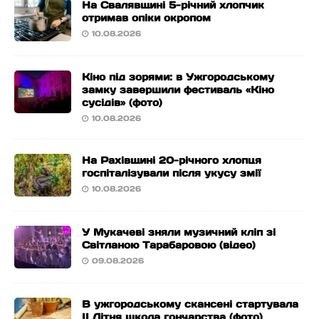
На Свалявщині 5-річний хлопчик
отримав опіки окропом
10.08.2026
Кіно під зорями: в Ужгородському
замку завершили фестиваль «Кіно
сусідів» (фото)
10.08.2026
На Рахівщині 20-річного хлопця
госпіталізували після укусу змії
10.08.2026
У Мукачеві зняли музичний кліп зі
Світланою Тарабаровою (відео)
09.08.2026
В ужгородському скансені стартувала
ІІ Літня школа гончарства (фото)