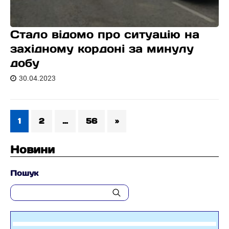
Стало відомо про ситуацію на
західному кордоні за минулу
добу
30.04.2023
1
2
…
56
»
Новини
Пошук