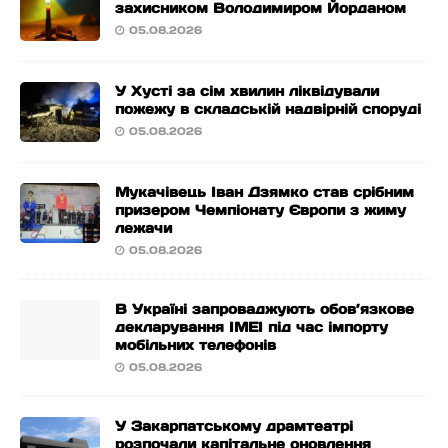
захисником Володимиром Йорданом
05.08.2026
У Хусті за сім хвилин ліквідували
пожежу в складській надвірній споруді
05.08.2026
Мукачівець Іван Дзямко став срібним
призером Чемпіонату Європи з жиму
лежачи
05.08.2026
В Україні запроваджують обов’язкове
декларування IMEI під час імпорту
мобільних телефонів
05.08.2026
У Закарпатському драмтеатрі
розпочали капітальне оновлення