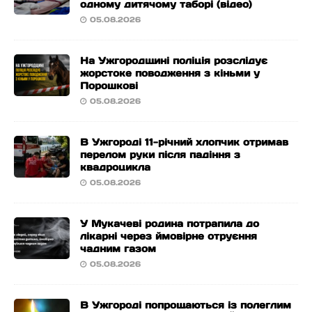
одному дитячому таборі (відео)
05.08.2026
На Ужгородщині поліція розслідує
жорстоке поводження з кіньми у
Порошкові
05.08.2026
В Ужгороді 11-річний хлопчик отримав
перелом руки після падіння з
квадроцикла
05.08.2026
У Мукачеві родина потрапила до
лікарні через ймовірне отруєння
чадним газом
05.08.2026
В Ужгороді попрощаються із полеглим