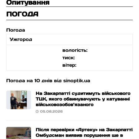
Опитування
ПОГОДА
Погода
Ужгород
вологість:
тиск:
вітер:
Погода на 10 днів від
sinoptik.ua
На Закарпатті судитимуть військового
ТЦК, якого обвинувачують у катуванні
військовозобов’язаного
05.08.2026
Після перевірки «Артеку» на Закарпатті
Омбудсман виявив порушення ще в