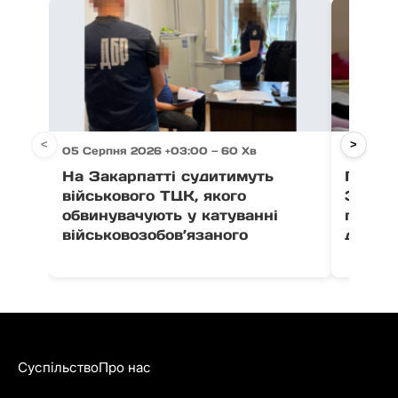
<
>
05 Серпня 2026 +03:00 — 60 Хв
05 Серп
На Закарпатті судитимуть
Після 
військового ТЦК, якого
Закар
обвинувачують у катуванні
поруш
військовозобов’язаного
дитячо
Суспільство
Про нас