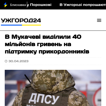
я з кіньми у Порошкові
В Ужгороді попрощаються
В Мукачеві виділили 40
мільйонів гривень на
підтримку прикордонників
30.04.2023