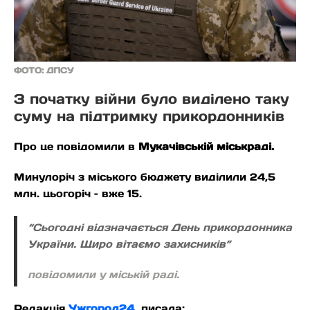
ФОТО: ДПСУ
З початку війни було виділено таку
суму на підтримку прикордонників
Про це повідомили в
Мукачівській міськраді.
Минулоріч з міського бюджету виділили 24,5
млн. цьогоріч – вже 15.
“Сьогодні відзначається День прикордонника
України. Щиро вітаємо захисників”
повідомили у міській раді.
Редакція
Ужгород24
писала: