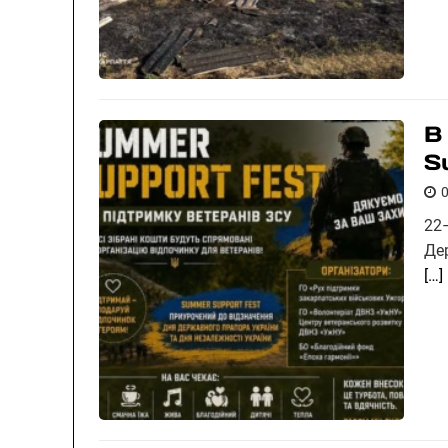
В
S
22
Де
[…]