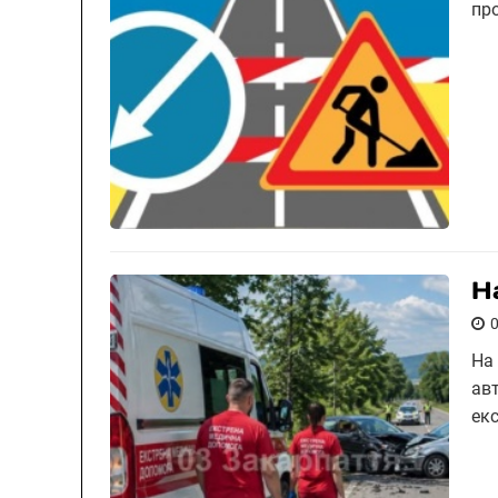
пр
Н
На
ав
ек