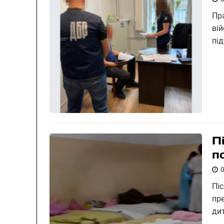
Пр
ві
пі
П
п
Пі
пр
ди