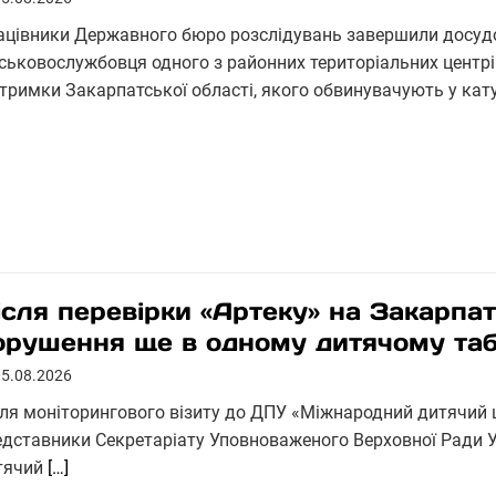
ацівники Державного бюро розслідувань завершили досуд
йськовослужбовця одного з районних територіальних центрі
дтримки Закарпатської області, якого обвинувачують у кат
ісля перевірки «Артеку» на Закарпа
орушення ще в одному дитячому табо
05.08.2026
сля моніторингового візиту до ДПУ «Міжнародний дитячий ц
едставники Секретаріату Уповноваженого Верховної Ради У
тячий
[…]