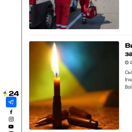
В
з
Сь
Іг
Во