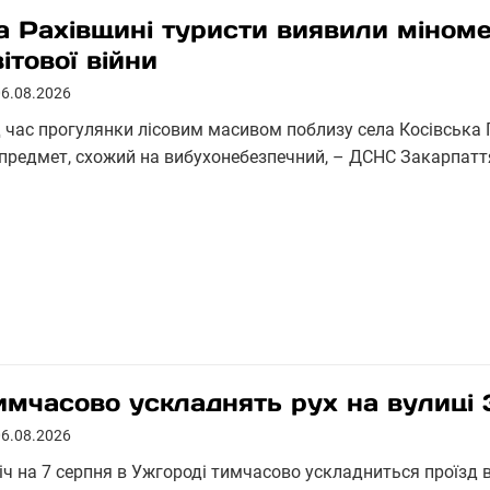
а Рахівщині туристи виявили міноме
вітової війни
06.08.2026
д час прогулянки лісовим масивом поблизу села Косівська 
 предмет, схожий на вибухонебезпечний, – ДСНС Закарпатт
имчасово ускладнять рух на вулиці 
06.08.2026
ніч на 7 серпня в Ужгороді тимчасово ускладниться проїз