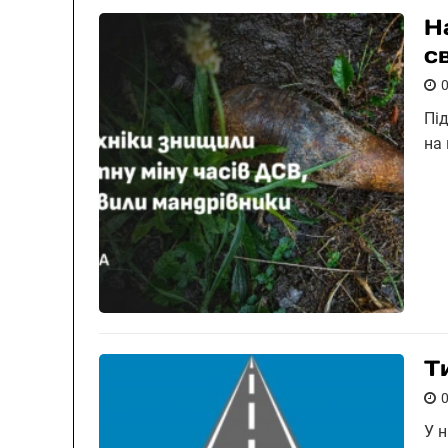
Н
с
Пі
на
Т
У 