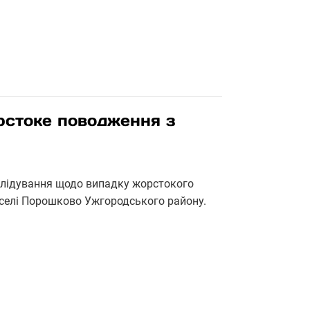
рстоке поводження з
зслідування щодо випадку жорстокого
у селі Порошково Ужгородського району.