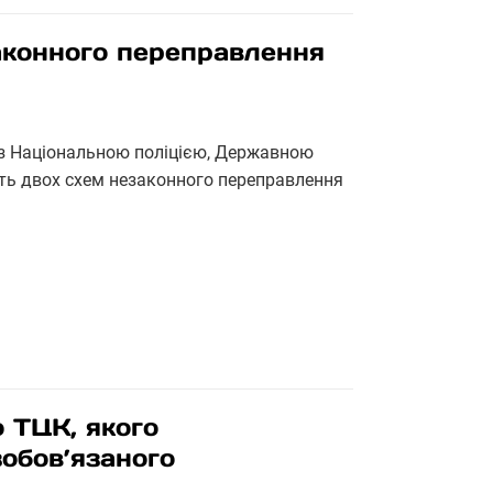
аконного переправлення
о з Національною поліцією, Державною
ть двох схем незаконного переправлення
о ТЦК, якого
зобов’язаного