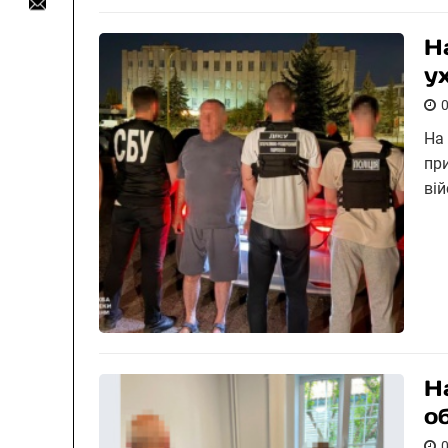
Н
у
На
пр
ві
Н
о