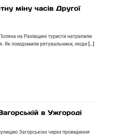
тну міну часів Другої
Поляна на Рахівщині туристи натрапили
я. Як повідомили рятувальники, люди
[…]
Загорській в Ужгороді
д вулицею Загорською через проведення