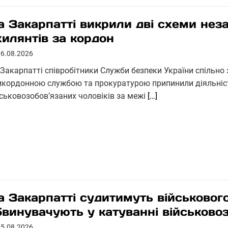
а Закарпатті викрили дві схеми нез
хилянтів за кордон
06.08.2026
 Закарпатті співробітники Служби безпеки України спільн
икордонною службою та прокуратурою припинили діяльніс
йськовозобов’язаних чоловіків за межі
[…]
а Закарпатті судитимуть військовог
бвинувачують у катуванні військово
05.08.2026