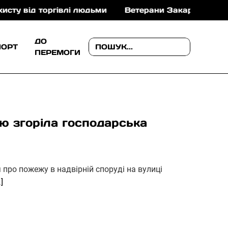
ргівлі людьми
Ветерани Закарпаття можуть отрима
ДО
ПОРТ
ПЕРЕМОГИ
ю згоріла господарська
про пожежу в надвірній споруді на вулиці
…]