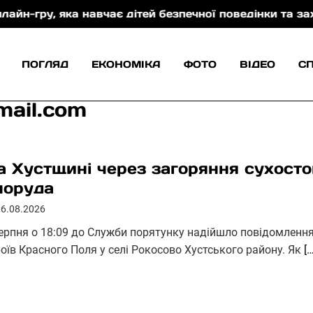
 навчає дітей безпечної поведінки та захисту від то
ПОГЛЯД
ЕКОНОМІКА
ФОТО
ВІДЕО
С
mail.com
а Хустщині через загоряння сухосто
поруда
06.08.2026
серпня о 18:09 до Служби порятунку надійшло повідомлення 
роїв Красного Поля у селі Рокосово Хустського району. Як
[