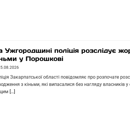
а Ужгородщині поліція розслідує жо
іньми у Порошкові
05.08.2026
ліція Закарпатської області повідомляє про розпочате ро
водження з кіньми, які випасалися без нагляду власників 
 цим
[…]