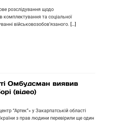
ове розслідування щодо
в комплектування та соціальної
уванні військовозобов’язаного.
[…]
тті Омбудсман виявив
рі (відео)
ентр “Артек”» у Закарпатській області
країни з прав людини перевірили ще один