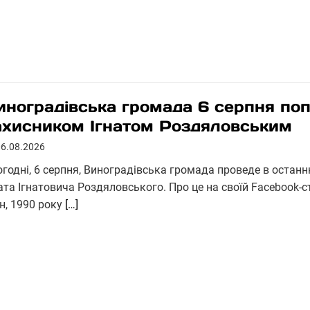
иноградівська громада 6 серпня по
ахисником Ігнатом Роздяловським
06.08.2026
огодні, 6 серпня, Виноградівська громада проведе в остан
ната Ігнатовича Роздяловського. Про це на своїй Facebook-
їн, 1990 року
[…]