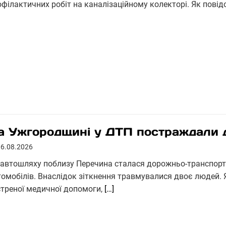
офілактичних робіт на каналізаційному колекторі. Як пові
а Ужгородщині у ДТП постраждали 
06.08.2026
 автошляху поблизу Перечина сталася дорожньо-транспорт
томобілів. Внаслідок зіткнення травмувалися двоє людей.
стреної медичної допомоги,
[…]