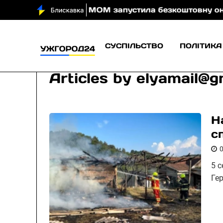
 вночі
МОМ запустила безкоштовну онлайн-гру, яка
СУСПІЛЬСТВО
ПОЛІТИКА
Articles by
elyamail@g
Н
с
5 
Ге