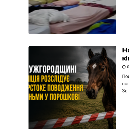
Н
к
По
по
За