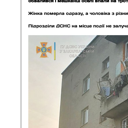
обвалився і мешканці оселі впали на трот
Жінка померла одразу, а чоловіка з різн
Підрозділи ДСНС на місце події не залуч