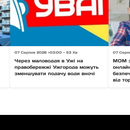
07 Серпня 2026 +03:00 — 53 Хв
07 Серпн
Через маловоддя в Ужі на
МОМ з
правобережжі Ужгорода можуть
онлайн
зменшувати подачу води вночі
безпеч
від то