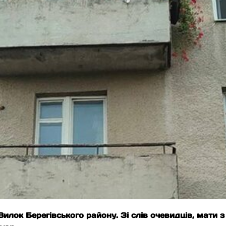
Вилок Берегівського району. Зi слiв очевидців, мати 