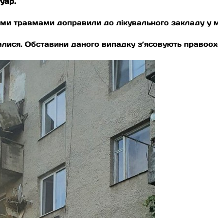
уар.
ими травмами доправили до лікувального закладу у м
алися. Обставини даного випадку з’ясовують правоох