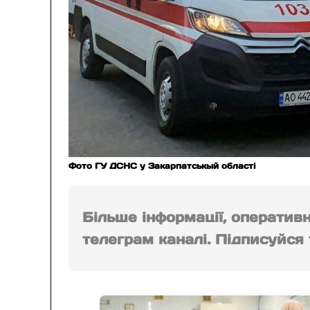
Фото ГУ ДСНС у Закарпатськый областi
Більше інформації, оператив
телеграм каналі. Підписуйся т