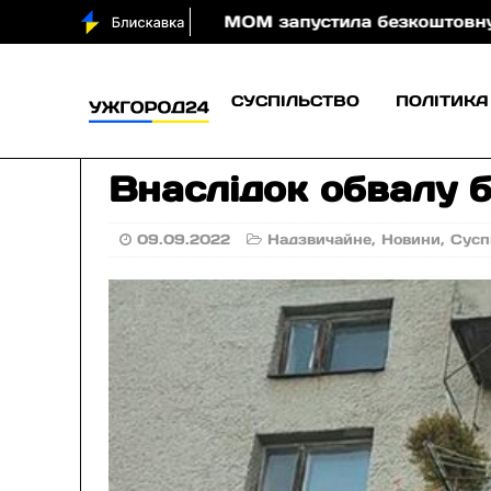
 вночі
МОМ запустила безкоштовну онлайн-гру, яка
СУСПІЛЬСТВО
ПОЛІТИКА
Внаслiдок обвалу б
09.09.2022
Надзвичайне
,
Новини
,
Сусп