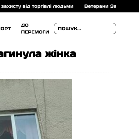
оргівлі людьми
Ветерани Закарпаття можуть отрима
ДО
ПОРТ
ПЕРЕМОГИ
агинула жiнка