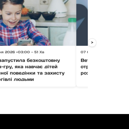
>
я 2026 +03:00 — 51 Хв
07 Серпня 2026 +03:00 
апустила безкоштовну
Ветерани Закарпа
-гру, яка навчає дітей
отримати до 1 млн
ної поведінки та захисту
розвиток бізнесу (
ргівлі людьми