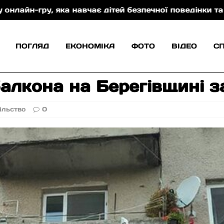
 навчає дітей безпечної поведінки та захисту від т
ПОГЛЯД
ЕКОНОМІКА
ФОТО
ВІДЕО
С
алкона на Берегiвщинi з
ільство
0