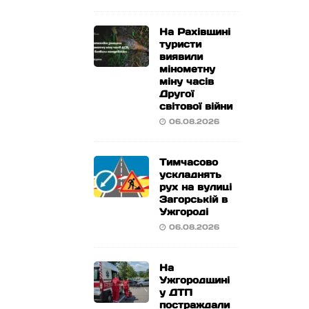
На Рахівщині
туристи
виявили
мінометну
міну часів
Другої
світової війни
06.08.2026
Тимчасово
ускладнять
рух на вулиці
Загорській в
Ужгороді
06.08.2026
На
Ужгородщині
у ДТП
постраждали