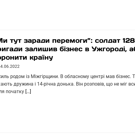
Ми тут заради перемоги”: солдат 128
ригади залишив бізнес в Ужгороді, а
оронити країну
14.06.2022
силь родом із Міжгірщини. В обласному центрі мав бізнес. 
ають дружина і 14-річна донька. Він розповів, що не міг в
сля початку
[…]