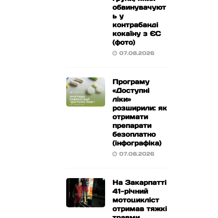
обвинувачуют
ь у
контрабанді
кокаїну з ЄС
(фото)
07.08.2026
Програму
«Доступні
ліки»
розширили: як
отримати
препарати
безоплатно
(інфографіка)
07.08.2026
На Закарпатті
41-річний
мотоцикліст
отримав тяжкі
травми