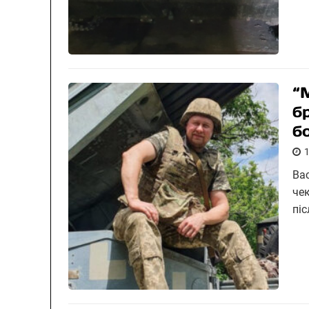
“
б
б
Ва
чек
пі