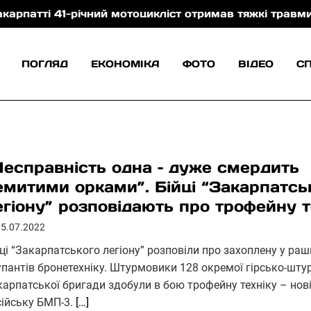
1-річний мотоцикліст отримав тяжкі травми внаслідо
ПОГЛЯД
ЕКОНОМІКА
ФОТО
ВІДЕО
С
Несправність одна – дуже смердить
емитими орками”. Бійці “Закарпатсь
егіону” розповідають про трофейну т
05.07.2022
йці “Закарпатського легіону” розповіли про захоплену у ра
упантів бронетехніку. Штурмовики 128 окремої гірсько-шту
карпатської бригади здобули в бою трофейну техніку – нов
сійську БМП-3.
[…]