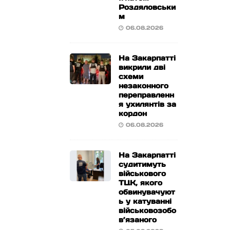
Роздяловськи
м
06.08.2026
На Закарпатті
викрили дві
схеми
незаконного
переправленн
я ухилянтів за
кордон
06.08.2026
На Закарпатті
судитимуть
військового
ТЦК, якого
обвинувачуют
ь у катуванні
військовозобо
в’язаного