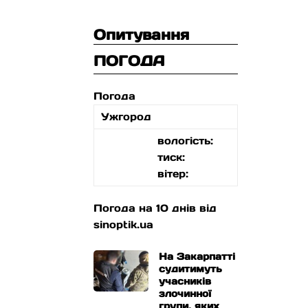
Опитування
ПОГОДА
Погода
Ужгород
вологість:
тиск:
вітер:
Погода на 10 днів від
sinoptik.ua
На Закарпатті
судитимуть
учасників
злочинної
групи, яких