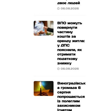
двоє людей
06.08.2026
ВПО можуть
повернути
частину
коштів за
оренду житла:
у ДПС
пояснили, як
отримати
податкову
знижку
06.08.2026
Виноградівськ
а громада 6
серпня
попрощається
із полеглим
захисником
Ігнатом