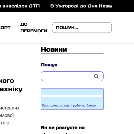
к ДТП
В Ужгороді до Дня Незалежності проведуть
ДО
ПОРТ
ПЕРЕМОГИ
Новини
Пошук
кого
ехніку
Курси долара, євро і рубля по банках
шистських
рмової
ітню
Як ви реагуєте на