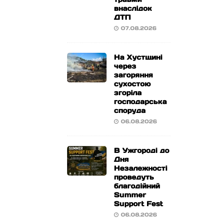
внаслідок
ДТП
07.08.2026
На Хустщині
через
загоряння
сухостою
згоріла
господарська
споруда
06.08.2026
В Ужгороді до
Дня
Незалежності
проведуть
благодійний
Summer
Support Fest
06.08.2026