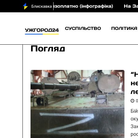
епарати безоплатно (інфографіка)
На Закарпатті 4
СУСПІЛЬСТВО
ПОЛІТИКА
Погляд
“
н
л
Бі
ок
За
ро