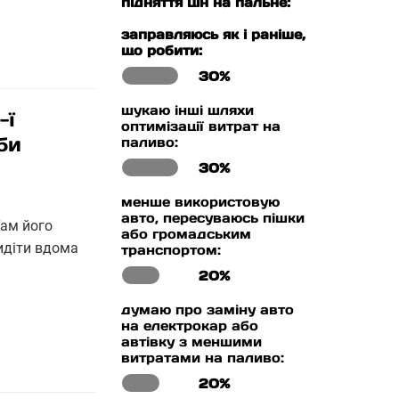
підняття цін на пальне:
заправляюсь як і раніше,
що робити:
30%
шукаю інші шляхи
-ї
оптимізації витрат на
би
паливо:
30%
менше використовую
авто, пересуваюсь пішки
Там його
або громадським
сидіти вдома
транспортом:
20%
думаю про заміну авто
на електрокар або
автівку з меншими
витратами на паливо:
20%