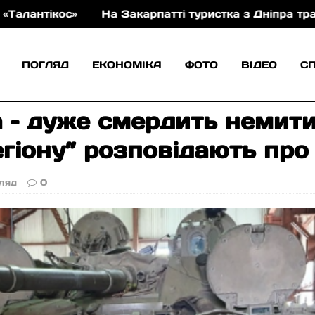
карпатті туристка з Дніпра травмувала ногу під час с
ПОГЛЯД
ЕКОНОМІКА
ФОТО
ВІДЕО
С
 – дуже смердить немити
гіону” розповідають про
ляд
0