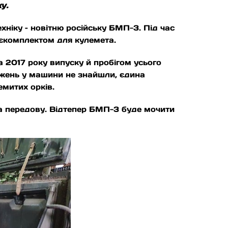
у.
ніку – новітню російську БМП-3. Під час
єкомплектом для кулемета.
 2017 року випуску й пробігом усього
джень у машини не знайшли, єдина
емитих орків.
на передову. Відтепер БМП-3 буде мочити