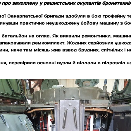
и про захоплену у рашистських окупантів бронетехнік
ї Закарпатської бригади здобули в бою трофейну тех
 кинувши практично неушкоджену бойову машину з бо
батальйон на огляд. Як виявили ремонтники, машина
розпаковували ремкомплект. Жодних серйозних ушко
ини, наче там місяць жив взвод брудних, спітнілих і н
я, перевірили основні вузли й віддали в підрозділ 