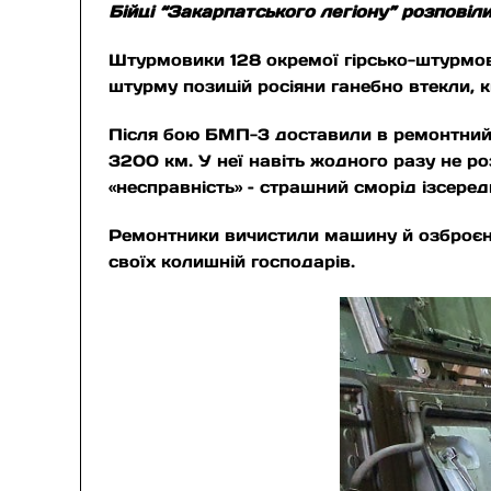
Бійці “Закарпатського легіону” розповіл
Штурмовики 128 окремої гірсько-штурмово
штурму позицій росіяни ганебно втекли,
Після бою БМП-3 доставили в ремонтний 
3200 км. У неї навіть жодного разу не 
«несправність» – страшний сморід ізсеред
Ремонтники вичистили машину й озброєнн
своїх колишній господарів.