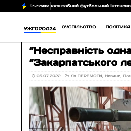
штабний футбольний інтенсив «Талантікос»
На За
СУСПІЛЬСТВО
ПОЛІТИКА
“Несправність одна
“Закарпатського ле
05.07.2022
До ПЕРЕМОГИ
,
Новини
,
Пог