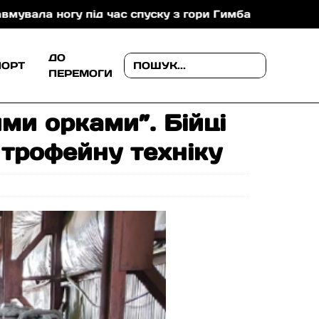
пуску з гори Гимба
На Мукачівщині зіткнулися авт
ДО
ПОРТ
ПЕРЕМОГИ
ми орками”. Бійці
 трофейну техніку