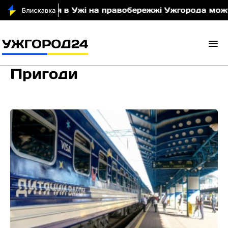
в Ужі на правобережжі Ужгорода можуть зменшувати
Пригоди