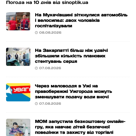
Погода на 10 днів від
sinoptik.ua
На Мукачівщині зіткнулися автомобіль
і велосипед: двох чоловіків
госпіталізували
08.08.2026
На Закарпатті більш ніж удвічі
збільшили кількість планових
стентувань серця
07.08.2026
Через маловоддя в Ужі на
правобережжі Ужгорода можуть
зменшувати подачу води вночі
07.08.2026
МОМ запустила безкоштовну онлайн-
гру, яка навчає дітей безпечної
поведінки та захисту від торгівлі