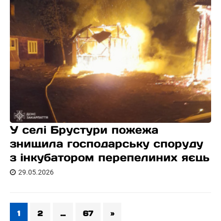
У селі Брустури пожежа
знищила господарську споруду
з інкубатором перепелиних яєць
29.05.2026
1
2
…
67
»