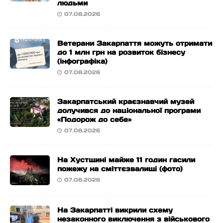
людьми
07.08.2026
Ветерани Закарпаття можуть отримати
до 1 млн грн на розвиток бізнесу
(інфографіка)
07.08.2026
Закарпатський краєзнавчий музей
долучився до національної програми
«Подорож до себе»
07.08.2026
На Хустщині майже 11 годин гасили
пожежу на сміттєзвалищі (фото)
07.08.2026
На Закарпатті викрили схему
незаконного виключення з військового