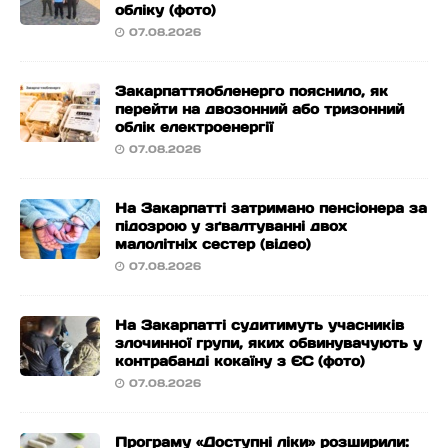
обліку (фото)
07.08.2026
Закарпаттяобленерго пояснило, як
перейти на двозонний або тризонний
облік електроенергії
07.08.2026
На Закарпатті затримано пенсіонера за
підозрою у зґвалтуванні двох
малолітніх сестер (відео)
07.08.2026
На Закарпатті судитимуть учасників
злочинної групи, яких обвинувачують у
контрабанді кокаїну з ЄС (фото)
07.08.2026
Програму «Доступні ліки» розширили: