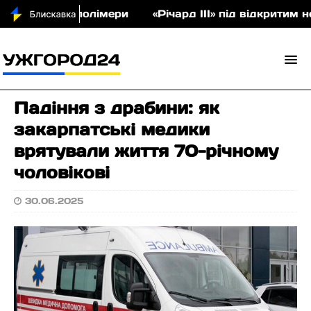
кціон співполімери
«Річард ІІІ» під відкритим н
Падіння з драбини: як
закарпатські медики
врятували життя 70-річному
чоловікові
30.06.2025