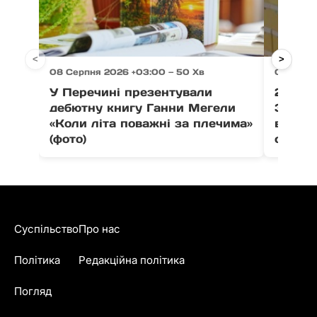
<
>
08 Серпня 2026 +03:00 — 50 Хв
08 Серпн
У Перечині презентували
21 тон
дебютну книгу Ганни Мегели
Закар
«Коли літа поважні за плечима»
вистав
(фото)
співпо
Суспільство
Про нас
Політика
Редакційна політика
Погляд