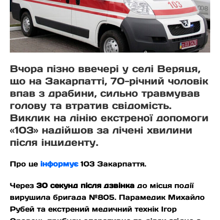
Вчора пізно ввечері у селі Веряця,
що на Закарпатті, 70-річний чоловік
впав з драбини, сильно травмував
голову та втратив свідомість.
Виклик на лінію екстреної допомоги
«103» надійшов за лічені хвилини
після інциденту.
Про це
інформує
103 Закарпаття.
Через
30 секунд після дзвінка
до місця події
вирушила бригада №805. Парамедик Михайло
Рубей та екстрений медичний технік Ігор