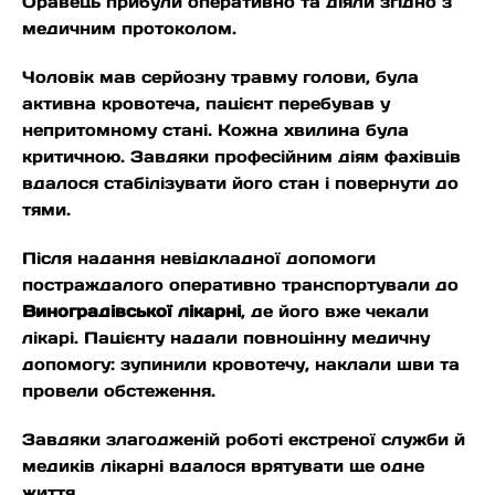
Оравець прибули оперативно та діяли згідно з
медичним протоколом.
Чоловік мав серйозну травму голови, була
активна кровотеча, пацієнт перебував у
непритомному стані. Кожна хвилина була
критичною. Завдяки професійним діям фахівців
вдалося стабілізувати його стан і повернути до
тями.
Після надання невідкладної допомоги
постраждалого оперативно транспортували до
Виноградівської лікарні
, де його вже чекали
лікарі. Пацієнту надали повноцінну медичну
допомогу: зупинили кровотечу, наклали шви та
провели обстеження.
Завдяки злагодженій роботі екстреної служби й
медиків лікарні вдалося врятувати ще одне
життя.