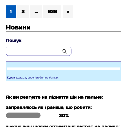
1
2
…
629
»
Новини
Пошук
Курси долара, євро і рубля по банках
Як ви реагуєте на підняття цін на пальне:
заправляюсь як і раніше, що робити:
30%
шукаю інші шляхи оптимізації витрат на паливо: