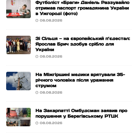
Футболіст «Браги» Даніель Раззувайло
отримав паспорт громадянина України
в Ужгороді (фото)
08.08.2026
Зі Сільця — на європейський п’єдестал:
Ярослав Брич здобув срібло для
України
08.08.2026
На Міжгірщині медики врятували 35-
річного чоловіка після ураження
струмом
08.08.2026
На Закарпатті Омбудсман заявив про
порушення у Берегівському РТЦК
08.08.2026