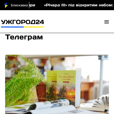
ри
«Річард ІІІ» під відкритим небом: у Невицьком
Телеграм