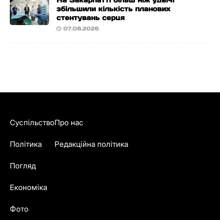
На Закарпатті більш ніж удвічі
збільшили кількість планових
стентувань серця
07.08.2026
Суспільство
Про нас
Політика
Редакційна політика
Погляд
Економіка
Фото