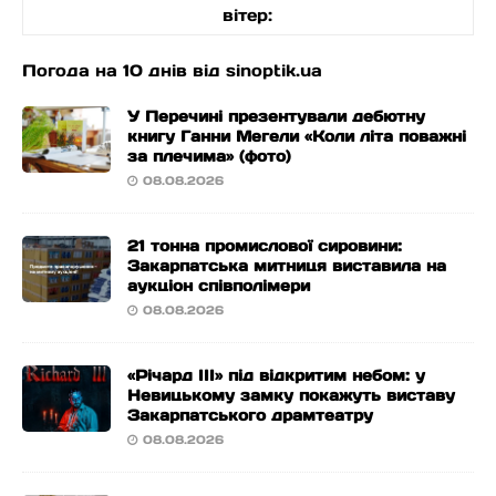
вітер:
Погода на 10 днів від
sinoptik.ua
У Перечині презентували дебютну
книгу Ганни Мегели «Коли літа поважні
за плечима» (фото)
08.08.2026
21 тонна промислової сировини:
Закарпатська митниця виставила на
аукціон співполімери
08.08.2026
«Річард ІІІ» під відкритим небом: у
Невицькому замку покажуть виставу
Закарпатського драмтеатру
08.08.2026