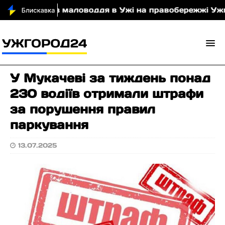
ця
Через маловоддя в Ужі на правобережжі Ужго
У Мукачеві за тиждень понад
230 водіїв отримали штрафи
за порушення правил
паркування
13.07.2025