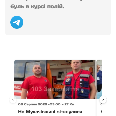
будь в курсі подій.
<
>
08 Серпня 2026 +03:00 — 27 Хв
07 Серпн
На Мукачівщині зіткнулися
На Зак