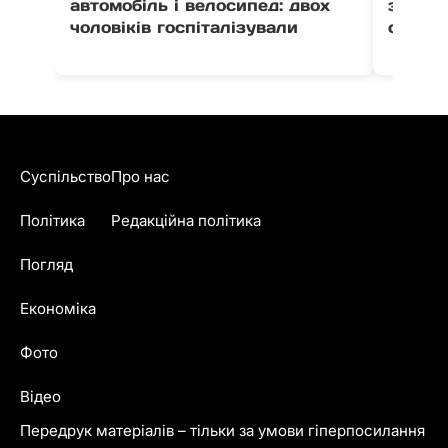
автомобіль і велосипед: двох
збільш
чоловіків госпіталізували
стенту
Суспільство
Про нас
Політика
Редакційна політика
Погляд
Економіка
Фото
Відео
Передрук матеріалів – тільки за умови гіперпосилання