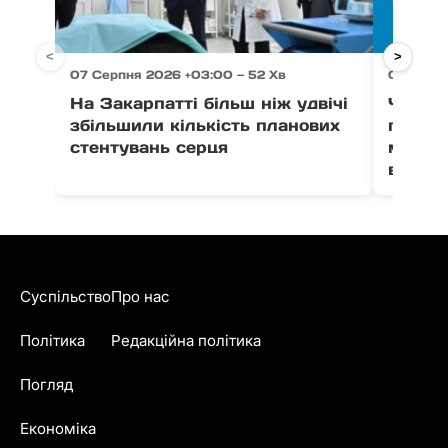
<
>
07 Серпня 2026 +03:00 — 52 Хв
07 Серпн
На Закарпатті більш ніж удвічі
Через 
збільшили кількість планових
право
стентувань серця
можут
води в
Суспільство
Про нас
Політика
Редакційна політика
Погляд
Економіка