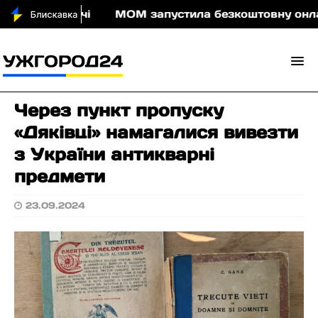
у води вночі
МОМ запустила безкоштовну онлайн-г
Через пункт пропуску
«Дяківці» намагалися вивезти
з України антикварні
предмети
23.09.2024