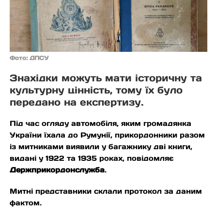
Фото: ДПСУ
Знахідки можуть мати історичну та
культурну цінність, тому їх було
передано на експертизу.
Під час огляду автомобіля, яким громадянка
України їхала до Румунії, прикордонники разом
із митниками виявили у багажнику дві книги,
видані у 1922 та 1935 роках, повідомляє
Держприкордонслужба
.
Митні представники склали протокол за даним
фактом.