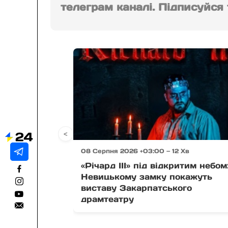
телеграм каналі. Підписуйся т
<
08 Серпня 2026 +03:00 — 12 Хв
«Річард ІІІ» під відкритим небом
Невицькому замку покажуть
виставу Закарпатського
драмтеатру