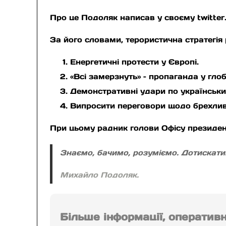
Про це Подоляк написав у своєму twitter
За його словами, терористична стратегія 
Енергетичні протести у Європі.
«Всі замерзнуть» – пропаганда у гло
Демонстративні удари по українськи
Випросити переговори щодо брехлив
При цьому радник голови Офісу президен
Знаємо, бачимо, розуміємо. Дотискати
Михайло Подоляк.
Більше інформації, оператив