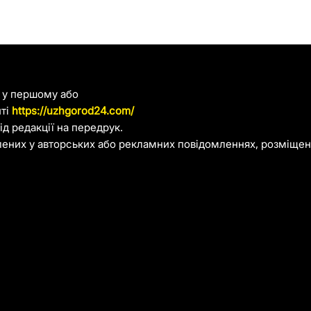
я у першому або
йті
https://uzhgorod24.com/
д редакції на передрук.
лених у авторських або рекламних повідомленнях, розміщени