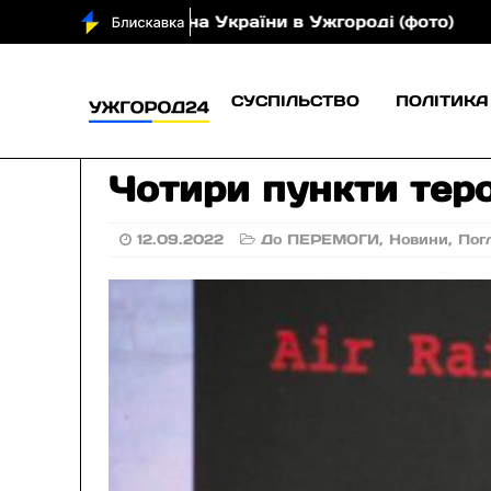
громадянина України в Ужгороді (фото)
Зі Сільця
СУСПІЛЬСТВО
ПОЛІТИКА
Чотири пункти терор
12.09.2022
До ПЕРЕМОГИ
,
Новини
,
Пог