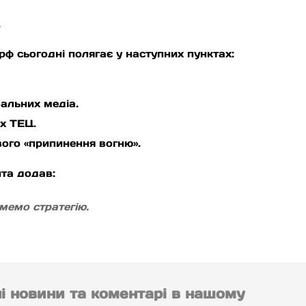
.
рф сьогодні полягає у наступних пунктах:
бальних медіа.
х ТЕЦ.
ого «припинення вогню».
та додав:
мемо стратегію.
ні новини та коментарі в нашому