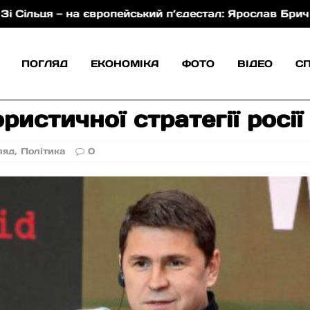
 — на європейський п’єдестал: Ярослав Брич здобув с
ПОГЛЯД
ЕКОНОМІКА
ФОТО
ВІДЕО
С
истичної стратегії росії
ляд
,
Політика
0