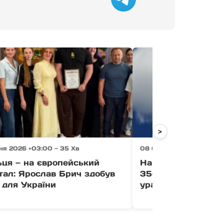
>
ня 2026 +03:00 — 35 Хв
08 Серпня 2026 +03:00 
ьця — на європейський
На Міжгірщині ме
тал: Ярослав Брич здобув
35-річного чоловік
 для України
ураження струмо