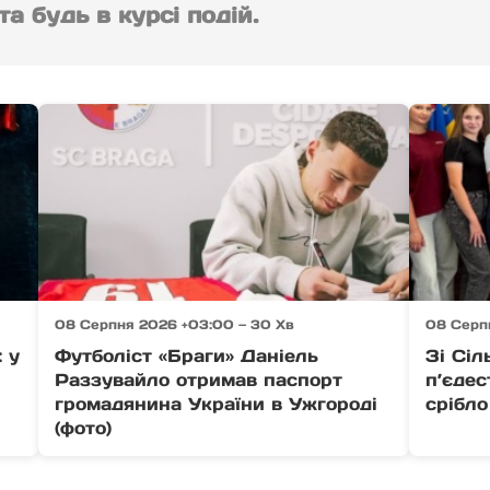
а будь в курсі подій.
08 Серпня 2026 +03:00 — 30 Хв
08 Серп
: у
Футболіст «Браги» Даніель
Зі Сіл
Раззувайло отримав паспорт
п’єдес
громадянина України в Ужгороді
срібло
(фото)