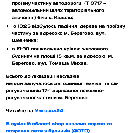
проїзну частину автодороги (Т 0717 —
автомобільний шлях територіального
значення) біля с. Кідьош;
о 19:25 відбулось падіння дерева на проїзну
частину за адресою: м. Берегово, вул.
Шевченка;
о 19:30 пошкоджено крівлю житлового
будинку на площі 15 кв.м. за адресою м.
Берегово, вул. Томаша Михая.
Всього до ліквідації наслідків
негоди залучалось дві одиниці техніки та сім
рятувальників 17-ї державної пожежно-
рятувальної частини м. Берегово.
Читайте на
Ужгород24
:
В сусідній області вітер повалив дерева та
позривав дахи з будинків (ФОТО)