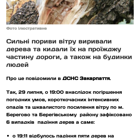
Фото ілюстративне
Сильні пориви вітру виривали
дерева та кидали їх на проїжджу
частину дороги, а також на будинки
людей
Про це повідомили в
ДСНС Закарпаття
.
Так, 29 липня, о 19:00 внаслідок погіршення
погодних умов, короткочасних інтенсивних
опадів та шквалистого посилення вітру по м.
Берегово та Берегівському району зафіксовано
6 випадків падіння дерев а саме:
о 19:11 відбулось падіння пяти дерев на