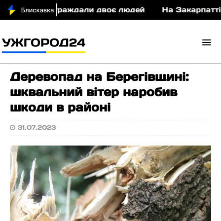
у ДТП постраждали двоє людей
На Закарпатті су
Деревопад на Берегівщині:
шквальний вітер наробив
шкоди в районі
31.07.2023