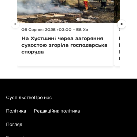
<
>
06 Серпня 2026 +03:00 — 58 Хв
06 Серпн
На Хустщині через загоряння
В Ужго
сухостою згоріла господарська
Незал
споруда
благо
Fest
Суспільство
Про нас
Політика
Редакційна політика
Погляд