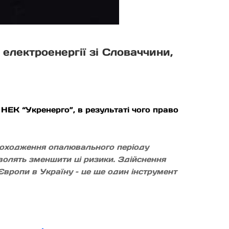
електроенергії зі Словаччини,
НЕК “Укренерго”, в результаті чого право
проходження опалювального періоду
олять зменшити ці ризики. Здійснення
 Європи в Україну – це ще один інструмент