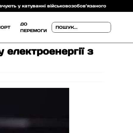
 катуванні військовозобов’язаного
На Ужгородщин
ДО
ПОРТ
ПЕРЕМОГИ
 електроенергії з