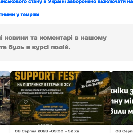
військового стану в Україні заборонено відключати н
ітними у темряві
ні новини та коментарі в нашому
а будь в курсі подій.
06 Серпня 2026 +03:00 — 52 Хв
06 Серп