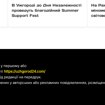
В Ужгороді до Дня Незалежності
На Ра
проведуть благодійний Summer
міноме
Support Fest
світов
я у першому або
йті
https://uzhgorod24.com/
д редакції на передрук.
лених у авторських або рекламних повідомленнях, розміщени