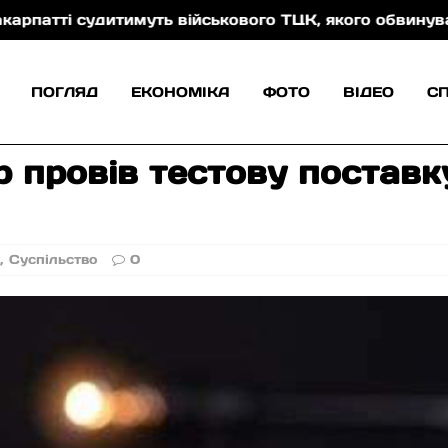
і судитимуть військового ТЦК, якого обвинувачують у
ПОГЛЯД
ЕКОНОМІКА
ФОТО
ВІДЕО
С
провів тестову поставку
и
,
Суспільство
0