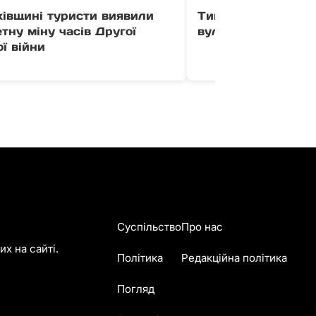
хівщині туристи виявили
Тимчасово усклад
тну міну часів Другої
вулиці Загорській
ої війни
Суспільство
Про нас
х на сайті.
Політика
Редакційна політика
Погляд