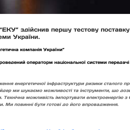
ЕКУ” здійснив першу тестову поставку 
еми України.
гетична компанія України”
проведений операторм національної системи передачі 
дження енергетичної інфраструктури ризики сталого 
йдер ми шукаємо можливості та інструменти, що дозв
и. Технічна можливість імпортувати електроенергію з
ми. Ми повинні бути готові до його впровадження.