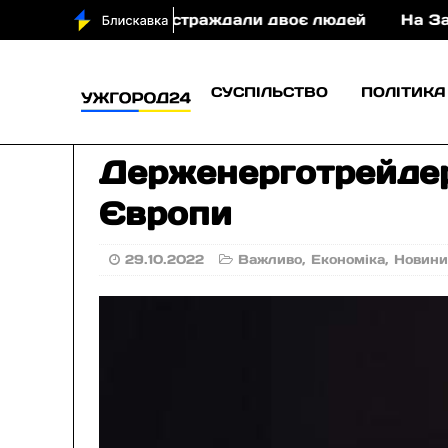
ині у ДТП постраждали двоє людей
На Закарпатт
СУСПІЛЬСТВО
ПОЛІТИКА
Держенерготрейдер 
Європи
29.10.2022
Важливо
,
Економіка
,
Новин