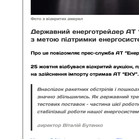
Фото з відкритих джерел
Державний енерготрейдер АТ “
з метою підтримки енергосист
Про це повідомляє прес-служба АТ “Енер
25 жовтня відбувася відкритий аукціон, 
на здійснення імпорту отримав АТ “ЕКУ”.
Внаслідок ракетних обстрілів і пошко
значно збільшились. Як державний тре
тестових поставок – частина цієї робот
стабілізації роботи нашої енергосисте
директор Віталій Бутенко