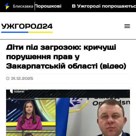
з кіньми у Порошкові
В Ужгороді попрощаються 
Діти під загрозою: кричущі
порушення прав у
Закарпатській області (відео)
31.12.2025