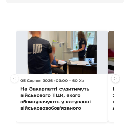
<
>
05 Серпня 2026 +03:00 — 60 Хв
05 Серп
На Закарпатті судитимуть
Після 
військового ТЦК, якого
Закар
обвинувачують у катуванні
поруш
військовозобов’язаного
дитячо