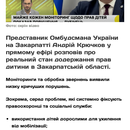
Фото: скрін відео
Представник Омбудсмана України
на Закарпатті Андрій Крючков у
прямому ефірі розповів про
реальний стан додержання прав
дитини в Закарпатській області.
Моніторинги та обробка звернень виявили
низку кричущих порушень.
Зокрема, серед проблем, які системно фіксують
правоохоронці та соціальні служби:
використання дітей дорослими для ухилення
від мобілізації;