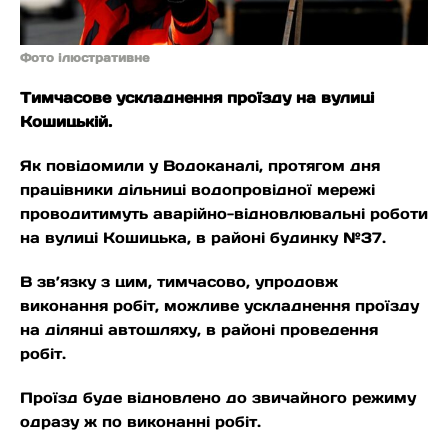
Фото ілюстративне
Тимчасове ускладнення проїзду на вулиці
Кошицькій.
Як повідомили у Водоканалі, протягом дня
працівники дільниці водопровідної мережі
проводитимуть аварійно-відновлювальні роботи
на вулиці Кошицька, в районі будинку №37.
В зв’язку з цим, тимчасово, упродовж
виконання робіт, можливе ускладнення проїзду
на ділянці автошляху, в районі проведення
робіт.
Проїзд буде відновлено до звичайного режиму
одразу ж по виконанні робіт.