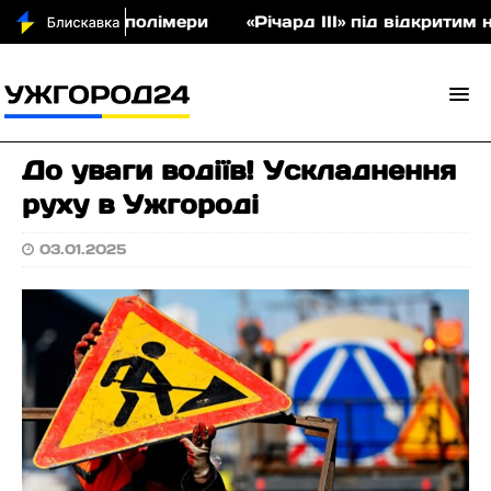
укціон співполімери
«Річард ІІІ» під відкритим н
До уваги водіїв! Ускладнення
руху в Ужгороді
03.01.2025