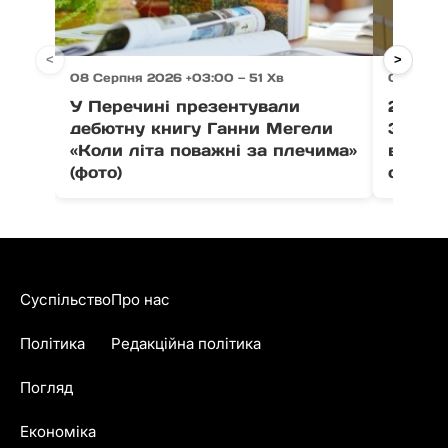
<
>
08 Серпня 2026 +03:00 — 51 Хв
08 Серп
У Перечині презентували
21 тон
дебютну книгу Ганни Мегели
Закар
«Коли літа поважні за плечима»
вистав
(фото)
співпо
Суспільство
Про нас
Політика
Редакційна політика
Погляд
Економіка