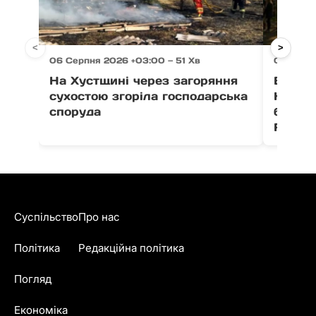
<
>
06 Серпня 2026 +03:00 — 51 Хв
06 Серп
На Хустщині через загоряння
В Ужго
сухостою згоріла господарська
Незал
споруда
благо
Fest
Суспільство
Про нас
Політика
Редакційна політика
Погляд
Економіка