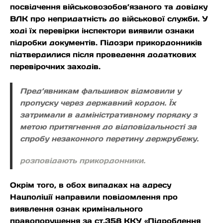
посвідчення військовозобов’язаного та довідку
ВЛК про непридатність до військової служби. У
ході їх перевірки інспектори виявили ознаки
підробки документів. Підозри прикордонників
підтвердилися після проведення додаткових
перевірочних заходів.
Пред’явникам фальшивок відмовили у
пропуску через державний кордон. Їх
затримали в адміністративному порядку з
метою притягнення до відповідальності за
спробу незаконного перетину держрубежу.
розповідають прикордонники.
Окрім того, в обох випадках на адресу
Нацполіції направили повідомлення про
виявлення ознак кримінального
правопорушення за ст.358 ККУ «Підроблення