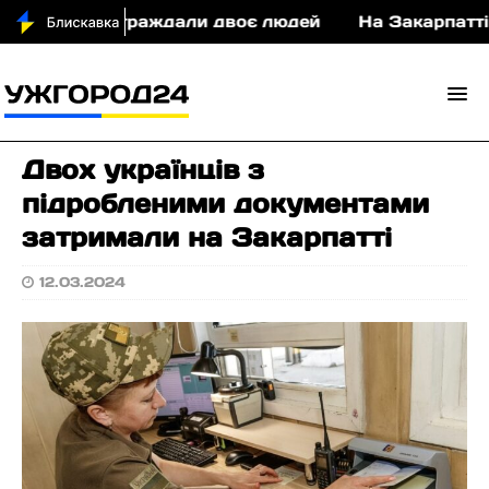
у ДТП постраждали двоє людей
На Закарпатті су
Двох українців з
підробленими документами
затримали на Закарпатті
12.03.2024