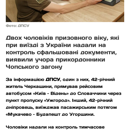
Фото: ДПСУ
Двох чоловіків призовного віку, які
при виїзді з України надали на
контроль сфальшовані документи,
виявили учора прикордонники
Чопського загону
За інформацією
ДПСУ
, один з них, 42-річний
житель Черкащини, прямував рейсовим
автобусом «Київ – Відень» до Словаччини через
пункт пропуску «Ужгород». Інший, 42-річний
дніпровець, виїжджав пасажирським потягом
«Мукачево – Будапешт до Угорщини.
Чоловіки надали на контроль тимчасове