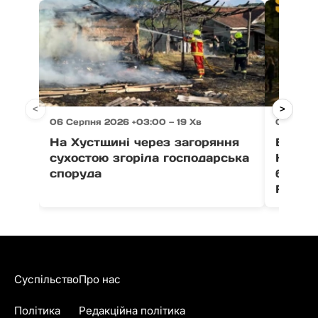
<
>
06 Серпня 2026 +03:00 — 19 Хв
06 Серпн
На Хустщині через загоряння
В Ужго
сухостою згоріла господарська
Незал
споруда
благо
Fest
Суспільство
Про нас
Політика
Редакційна політика