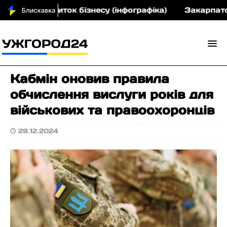
н на розвиток бізнесу (інфографіка)
Закарпатськи
Кабмін оновив правила
обчислення вислуги років для
військових та правоохоронців
29.12.2024