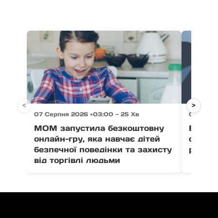
<
>
07 Серпня 2026 +03:00 — 25 Хв
07 Серпн
МОМ запустила безкоштовну
Ветер
онлайн-гру, яка навчає дітей
отрима
безпечної поведінки та захисту
розвит
від торгівлі людьми