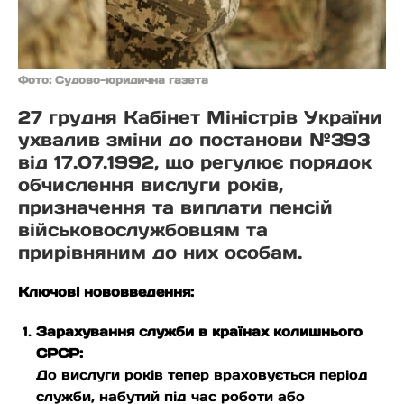
Фото: Судово-юридична газета
27 грудня Кабінет Міністрів України
ухвалив зміни до постанови №393
від 17.07.1992, що регулює порядок
обчислення вислуги років,
призначення та виплати пенсій
військовослужбовцям та
прирівняним до них особам.
Ключові нововведення:
Зарахування служби в країнах колишнього
СРСР:
До вислуги років тепер враховується період
служби, набутий під час роботи або