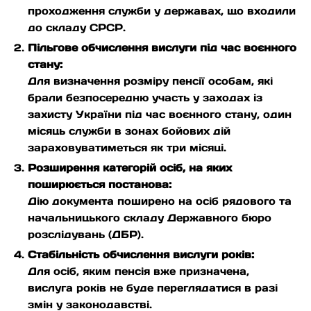
проходження служби у державах, що входили
до складу СРСР.
Пільгове обчислення вислуги під час воєнного
стану:
Для визначення розміру пенсії особам, які
брали безпосередню участь у заходах із
захисту України під час воєнного стану, один
місяць служби в зонах бойових дій
зараховуватиметься як три місяці.
Розширення категорій осіб, на яких
поширюється постанова:
Дію документа поширено на осіб рядового та
начальницького складу Державного бюро
розслідувань (ДБР).
Стабільність обчислення вислуги років:
Для осіб, яким пенсія вже призначена,
вислуга років не буде переглядатися в разі
змін у законодавстві.