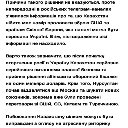
Причини такого рішення не вказуються, проте
напередодні в російських телеграм-каналах
з’явилася інформація про те, що Казахстан
нібито має намір продавати зброю США та
країнам Східної Європи, яка надалі могла бути
передана Україні. Втім, підтвердження цієї
інформації не надходило.
Варто також зазначити, що після початку
вторгнення росії в Україну Казахстан серйозно
перейнявся питаннями власної безпеки та
прийняв рішення збільшити оборонний бюджет
на один мільярд доларів. Крім того, Нурсултан
почав віддалятися від Москви та шукати нових
союзників, зокрема вже були проведені
переговори зі США, ЄС, Китаєм та Туреччиною.
Побоювання Казахстану цілком можуть бути
виправдані з огляду на агресивну риторику