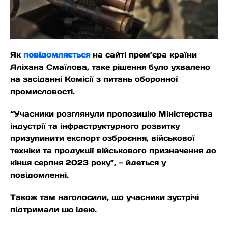
Як
повідомляється
на сайті прем’єра країни
Аліхана Смаїлова, таке рішення було ухвалено
на засіданні Комісії з питань оборонної
промисловості.
“Учасники розглянули пропозицію Міністерства
індустрії та інфраструктурного розвитку
призупинити експорт озброєння, військової
техніки та продукції військового призначення до
кінця серпня 2023 року”, — йдеться у
повідомленні.
Також там наголосили, що учасники зустрічі
підтримали цю ідею.