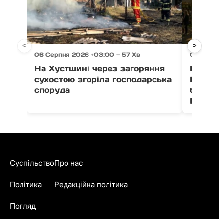
<
>
06 Серпня 2026 +03:00 — 57 Хв
06 Серпн
На Хустщині через загоряння
В Ужго
сухостою згоріла господарська
Незал
споруда
благо
Fest
Суспільство
Про нас
Політика
Редакційна політика
Погляд