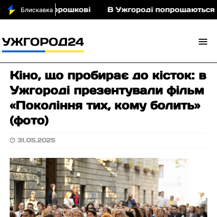
ньми у Порошкові
В Ужгороді попрощаються із п
Кіно, що пробирає до кісток: в
Ужгороді презентували фільм
«Покоління тих, кому болить»
(фото)
31.05.2025