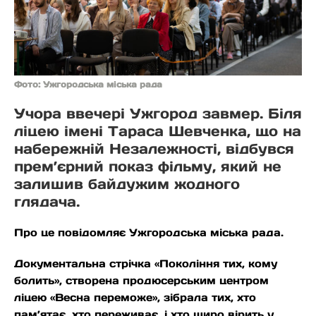
Фото: Ужгородська міська рада
Учора ввечері Ужгород завмер. Біля
ліцею імені Тараса Шевченка, що на
набережній Незалежності, відбувся
прем’єрний показ фільму, який не
залишив байдужим жодного
глядача.
Про це повідомляє Ужгородська міська рада.
Документальна стрічка «Покоління тих, кому
болить», створена продюсерським центром
ліцею «Весна переможе», зібрала тих, хто
пам’ятає, хто переживає, і хто щиро вірить у