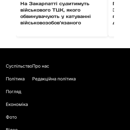
На Закарпатті судитимуть
Після 
військового ТЦК, якого
Закар
обвинувачують у катуванні
поруш
військовозобов’язаного
дитячо
Суспільство
Про нас
Політика
Редакційна політика
Погляд
Економіка
Фото
Відео