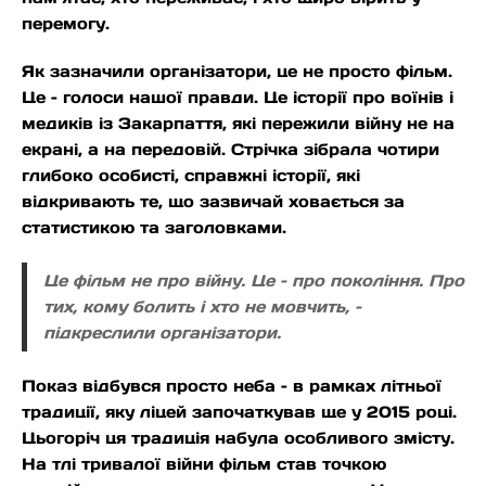
перемогу.
Як зазначили організатори, це не просто фільм.
Це – голоси нашої правди. Це історії про воїнів і
медиків із Закарпаття, які пережили війну не на
екрані, а на передовій. Стрічка зібрала чотири
глибоко особисті, справжні історії, які
відкривають те, що зазвичай ховається за
статистикою та заголовками.
Це фільм не про війну. Це – про покоління. Про
тих, кому болить і хто не мовчить, –
підкреслили організатори.
Показ відбувся просто неба – в рамках літньої
традиції, яку ліцей започаткував ще у 2015 році.
Цьогоріч ця традиція набула особливого змісту.
На тлі тривалої війни фільм став точкою