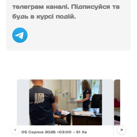
телеграм каналі. Підписуйся та
будь в курсі подій.
<
>
05 Серпня 2026 +03:00 — 51 Хв
05 Серпн