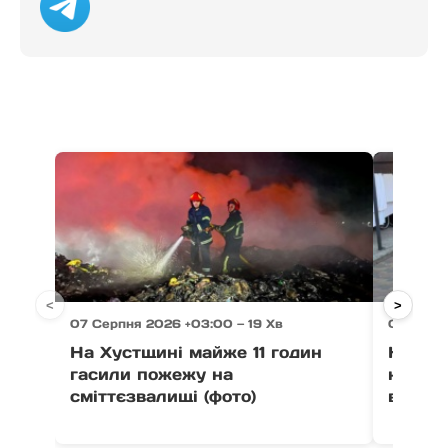
<
>
07 Серпня 2026 +03:00 — 19 Хв
07 Серпн
На Хустщині майже 11 годин
На Зак
гасили пожежу на
незак
сміттєзвалищі (фото)
військ