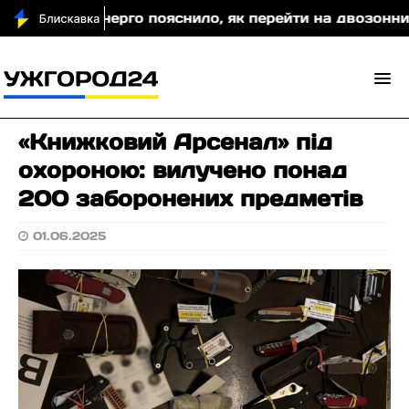
тяобленерго пояснило, як перейти на двозонний або 
«Книжковий Арсенал» під
охороною: вилучено понад
200 заборонених предметів
01.06.2025