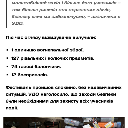
масштабніший захід і більше його учасників —
тим більше ризиків для державних діячів,
безпеку яких ми забезпечуємо, — зазначили в
УДО.
Під час огляду відвідувачів вилучили:
1 одиницю вогнепальної зброї,
127 різальних і колючих предметів,
74 газові балончики,
12 боєприпасів.
Фестиваль пройшов спокійно, без надзвичайних
ситуацій. УДО наголосило, що заходи безпеки
були необхідними для захисту всіх учасників
події.