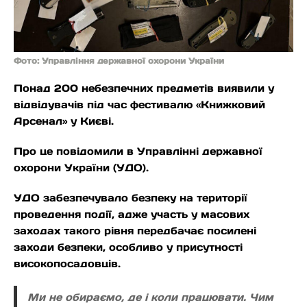
Фото: Управління державної охорони України
Понад 200 небезпечних предметів виявили у
відвідувачів під час фестивалю «Книжковий
Арсенал» у Києві.
Про це повідомили в Управлінні державної
охорони України (УДО).
УДО забезпечувало безпеку на території
проведення події, адже участь у масових
заходах такого рівня передбачає посилені
заходи безпеки, особливо у присутності
високопосадовців.
Ми не обираємо, де і коли працювати. Чим