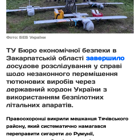
Фото: БЕБ України
ТУ Бюро економічної безпеки в
Закарпатській області
завершило
досудове розслідування у справі
щодо незаконного переміщення
тютюнових виробів через
державний кордон України з
використанням безпілотних
літальних апаратів.
Правоохоронці викрили мешканця Тячівського
району, який систематично намагався
переправити сигарети до Румунії,