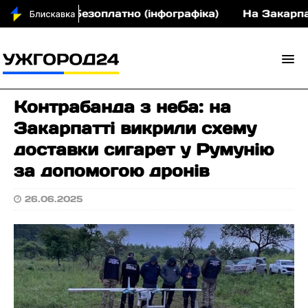
епарати безоплатно (інфографіка)
На Закарпатті 
Контрабанда з неба: на
Закарпатті викрили схему
доставки сигарет у Румунію
за допомогою дронів
26.06.2025