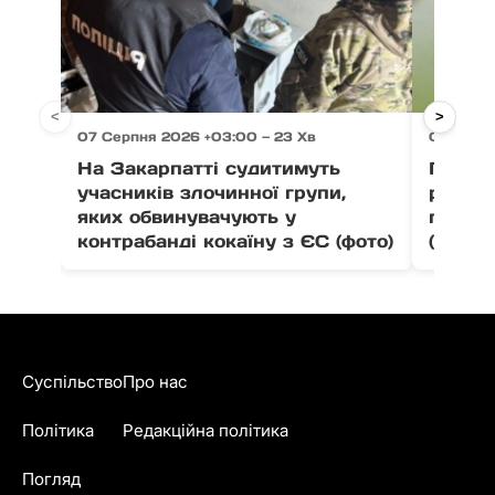
<
>
07 Серпня 2026 +03:00 — 23 Хв
07 Серпн
На Закарпатті судитимуть
Програ
учасників злочинної групи,
розши
яких обвинувачують у
препа
контрабанді кокаїну з ЄС (фото)
(інфог
Суспільство
Про нас
Політика
Редакційна політика
Погляд