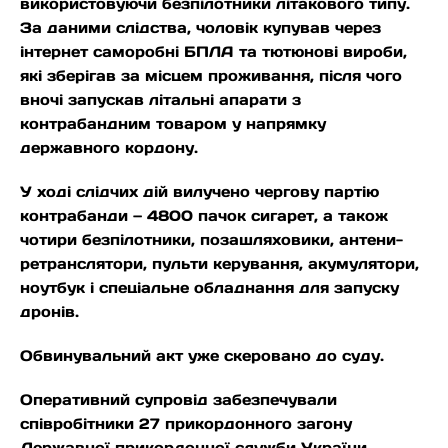
використовуючи безпілотники літакового типу.
За даними слідства, чоловік купував через
інтернет саморобні БПЛА та тютюнові вироби,
які зберігав за місцем проживання, після чого
вночі запускав літальні апарати з
контрабандним товаром у напрямку
державного кордону.
У ході слідчих дій вилучено чергову партію
контрабанди — 4800 пачок сигарет, а також
чотири безпілотники, позашляховики, антени-
ретранслятори, пульти керування, акумулятори,
ноутбук і спеціальне обладнання для запуску
дронів.
Обвинувальний акт уже скеровано до суду.
Оперативний супровід забезпечували
співробітники 27 прикордонного загону
Державної прикордонної служби України.