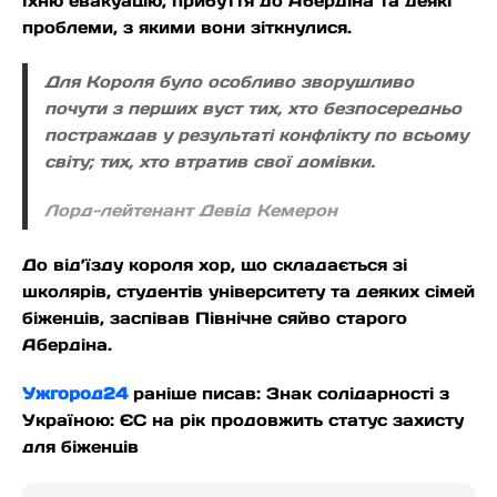
їхню евакуацію, прибуття до Абердіна та деякі
проблеми, з якими вони зіткнулися.
Для Короля було особливо зворушливо
почути з перших вуст тих, хто безпосередньо
постраждав у результаті конфлікту по всьому
світу; тих, хто втратив свої домівки.
Лорд-лейтенант Девід Кемерон
До від’їзду короля хор, що складається зі
школярів, студентів університету та деяких сімей
біженців, заспівав Північне сяйво старого
Абердіна.
Ужгород24
раніше писав: Знак солідарності з
Україною: ЄС на рік продовжить статус захисту
для біженців