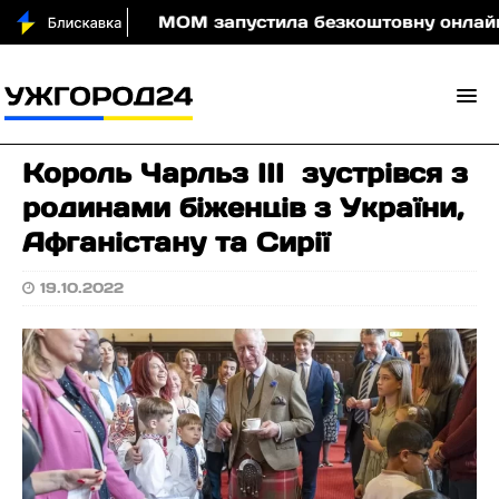
оди вночі
МОМ запустила безкоштовну онлайн-гру,
Король Чарльз ІІІ зустрівся з
родинами біженців з України,
Афганістану та Сирії
19.10.2022