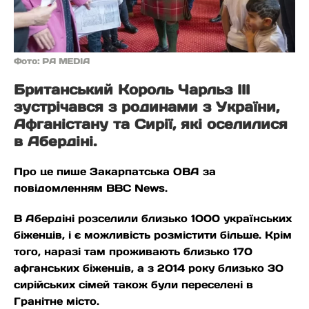
Фото: PA MEDIA
Британський Король Чарльз ІІІ
зустрічався з родинами з України,
Афганістану та Сирії, які оселилися
в Абердіні.
Про це пише Закарпатська ОВА за
повідомленням BBC News.
В Абердіні розселили близько 1000 українських
біженців, і є можливість розмістити більше. Крім
того, наразі там проживають близько 170
афганських біженців, а з 2014 року близько 30
сирійських сімей також були переселені в
Гранітне місто.