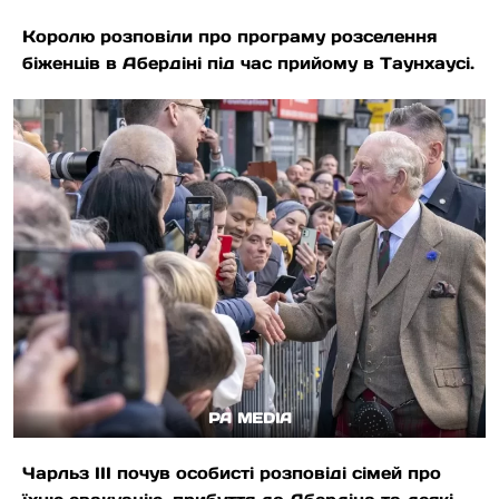
Королю розповіли про програму розселення
біженців в Абердіні під час прийому в Таунхаусі.
PA MEDIA
Чарльз ІІІ почув особисті розповіді сімей про