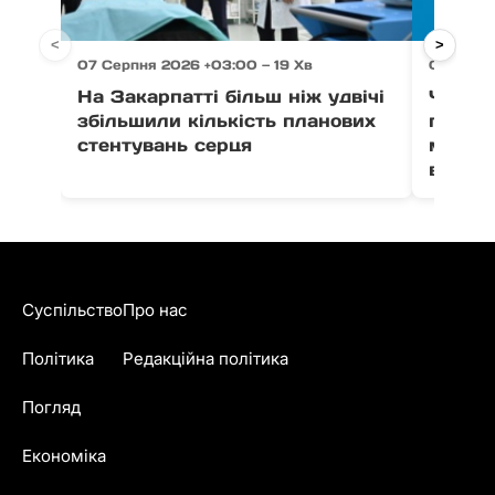
<
>
07 Серпня 2026 +03:00 — 19 Хв
07 Серпн
На Закарпатті більш ніж удвічі
Через 
збільшили кількість планових
право
стентувань серця
можут
води в
Суспільство
Про нас
Політика
Редакційна політика
Погляд
Економіка