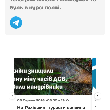
будь в курсі подій.
<
>
06 Серпня 2026 +03:00 — 19 Хв
06 Серп
На Рахівщині туристи виявили
Тимчас