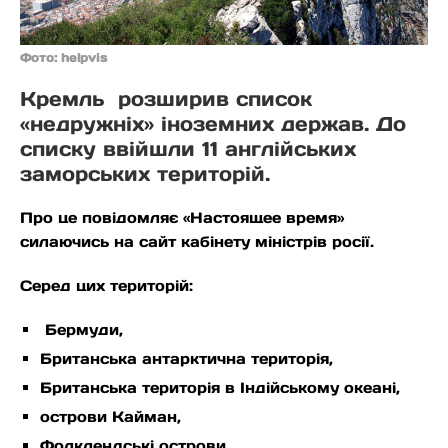
Фото: helpvis
Кремль розширив список
«недружніх» іноземних держав. До
списку ввійшли 11 англійських
заморських територій.
Про це повідомляє «Настоящее время»
силаючись на сайт кабінету міністрів росії.
Серед цих територій:
Бермуди,
Британська антарктична територія,
Британська територія в Індійському океані,
острови Кайман,
Фолклендські острови,