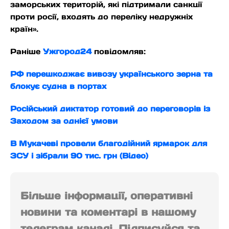
заморських територій, які підтримали санкції
проти росії, входять до переліку недружніх
країн».
Раніше
Ужгород24
повідомляв:
РФ перешкоджає вивозу українського зерна та
блокує судна в портах
Російський диктатор готовий до переговорів із
Заходом за однієї умови
В Мукачеві провели благодійний ярмарок для
ЗСУ і зібрали 90 тис. грн (Відео)
Більше інформації, оперативні
новини та коментарі в нашому
телеграм каналі. Підписуйся та