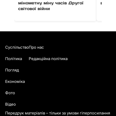
мінометну міну часів Другої
вулиці
світової війни
Суспільство
Про нас
Політика
Редакційна політика
Погляд
Економіка
Фото
Відео
Передрук матеріалів – тільки за умови гіперпосилання