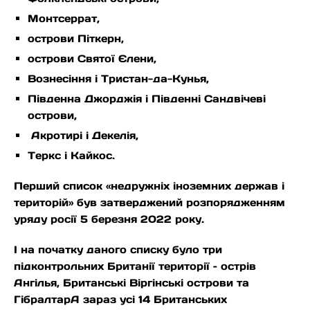
Монтсеррат,
острови Піткерн,
острови Святої Єлени,
Вознесіння і Тристан-да-Кунья,
Південна Джорджія і Південні Сандвічеві
острови,
Акротирі і Декелія,
Теркс і Кайкос.
Перший список «недружніх іноземних держав і
територій» був затверджений розпорядженням
уряду росії 5 березня 2022 року.
І на початку даного списку було три
підконтрольних Британії території – острів
Ангілья, Британські Віргінські острови та
ГібралтарА зараз усі 14 Британських