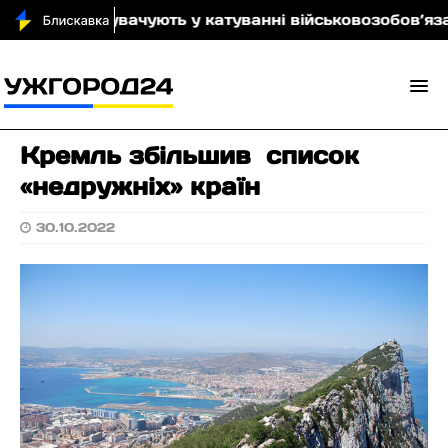
кого обвинувачують у катуванні військовозобов’язано
Кремль збільшив список
«недружніх» країн
30.10.2022