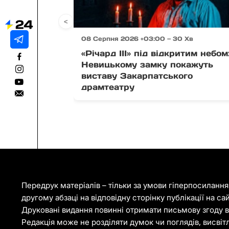
<
08 Серпня 2026 +03:00 — 30 Хв
«Річард ІІІ» під відкритим небом
Невицькому замку покажуть
виставу Закарпатського
драмтеатру
Передрук матеріалів – тільки за умови гіперпосиланн
другому абзаці на відповідну сторінку публікації на са
Друковані видання повинні отримати письмову згоду ві
Редакція може не розділяти думок чи поглядів, висвіт