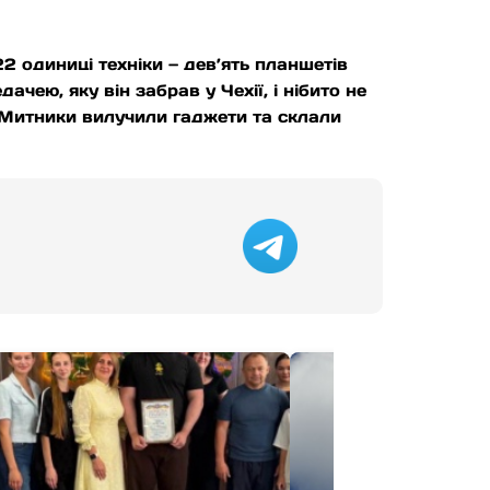
2 одиниці техніки — дев’ять планшетів
ачею, яку він забрав у Чехії, і нібито не
. Митники вилучили гаджети та склали