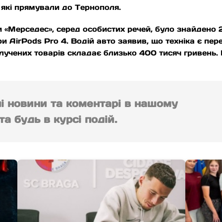
 які прямували до Тернополя.
 «Мерседес», серед особистих речей, було знайдено 2
и AirPods Pro 4. Водій авто заявив, що техніка є перед
 вилучених товарів складає близько 400 тисяч гривень
ні новини та коментарі в нашому
а будь в курсі подій.