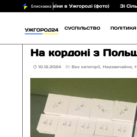
янина України в Ужгороді (фото)
Зі Сільця — на 
СУСПІЛЬСТВО
ПОЛІТИКА
На кордоні з Поль
10.12.2024
Без категорії
,
Надзвичайне
,