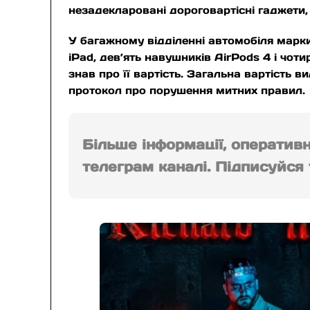
незадекларовані дороговартісні гаджети,
У багажному відділенні автомобіля марки
iPad, дев’ять навушників AirPods 4 і чотир
знав про її вартість. Загальна вартість
протокол про порушення митних правил.
Більше інформації, оператив
телеграм каналі. Підписуйся т