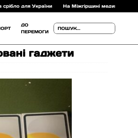
для України
На Міжгірщині медики врятували 35-р
ДО
ПОРТ
ПЕРЕМОГИ
овані гаджети