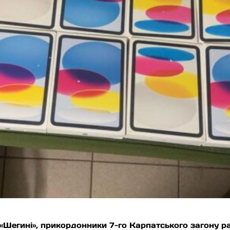
 «Шегині», прикордонники 7-го Карпатського загону р