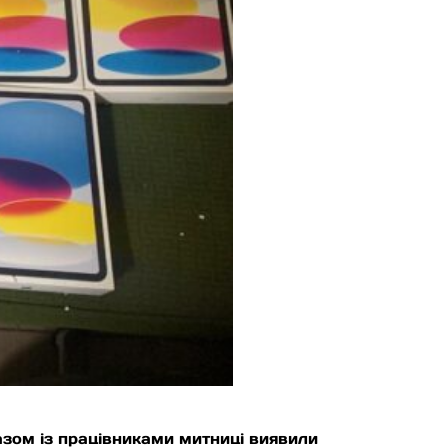
азом із працівниками митниці виявили