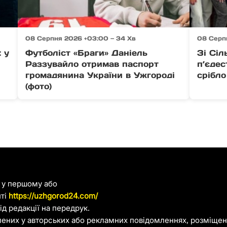
08 Серпня 2026 +03:00 — 34 Хв
08 Серп
: у
Футболіст «Браги» Даніель
Зі Сіл
Раззувайло отримав паспорт
п’єдес
громадянина України в Ужгороді
срібло
(фото)
я у першому або
йті
https://uzhgorod24.com/
д редакції на передрук.
лених у авторських або рекламних повідомленнях, розміщени