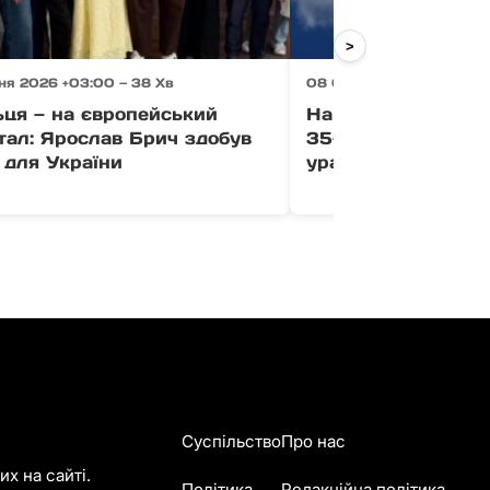
>
ня 2026 +03:00 — 38 Хв
08 Серпня 2026 +03:00 
ьця — на європейський
На Міжгірщині ме
тал: Ярослав Брич здобув
35-річного чоловік
 для України
ураження струмо
Суспільство
Про нас
х на сайті.
Політика
Редакційна політика