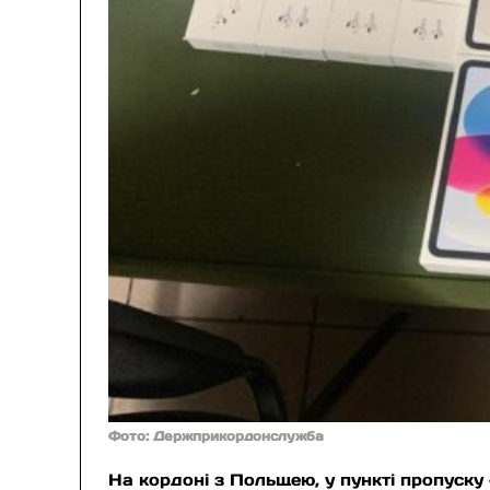
Фото: Держприкордонслужба
На кордоні з Польщею, у пункті пропуску