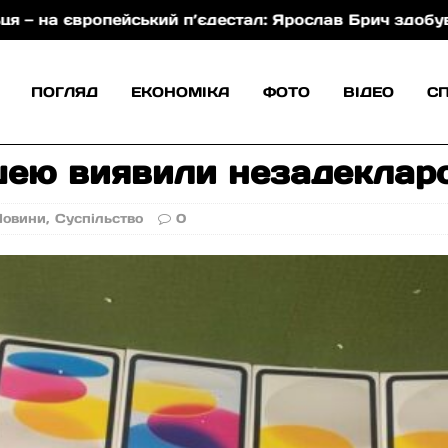
європейський п’єдестал: Ярослав Брич здобув срібло 
ПОГЛЯД
ЕКОНОМІКА
ФОТО
ВІДЕО
С
шею виявили незадеклар
Новини
,
Суспільство
0