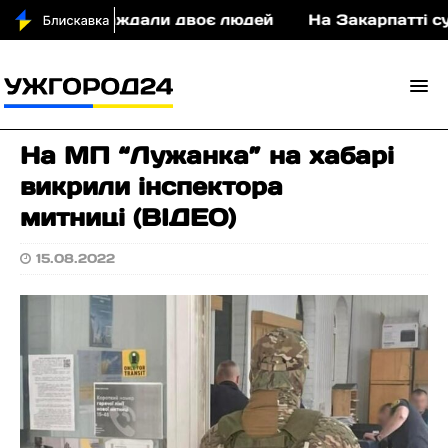
ТП постраждали двоє людей
На Закарпатті судити
На МП “Лужанка” на хабарі
викрили інспектора
митниці (ВIДЕО)
15.08.2022