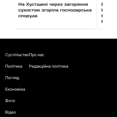
На Хустщині через загоряння
В Ужго
сухостою згоріла господарська
Незал
споруда
благо
Fest
Суспільство
Про нас
Політика
Редакційна політика
Погляд
Економіка
Фото
Відео