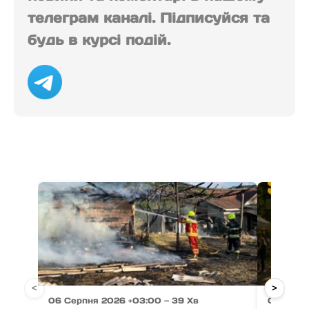
телеграм каналі. Підписуйся та
будь в курсі подій.
<
>
06 Серпня 2026 +03:00 — 39 Хв
06 Серп