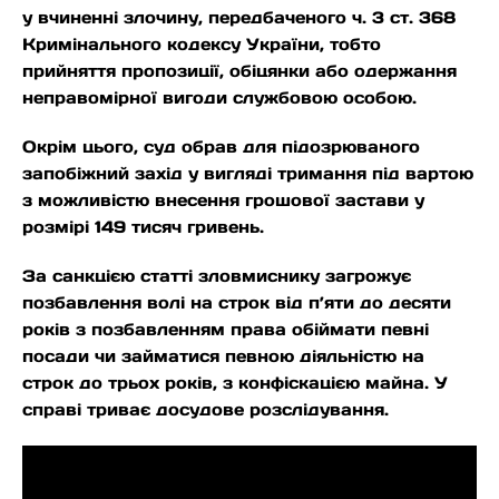
у вчиненні злочину, передбаченого ч. 3 ст. 368
Кримінального кодексу України, тобто
прийняття пропозиції, обіцянки або одержання
неправомірної вигоди службовою особою.
Окрім цього, суд обрав для підозрюваного
запобіжний захід у вигляді тримання під вартою
з можливістю внесення грошової застави у
розмірі 149 тисяч гривень.
За санкцією статті зловмиснику загрожує
позбавлення волі на строк від п’яти до десяти
років з позбавленням права обіймати певні
посади чи займатися певною діяльністю на
строк до трьох років, з конфіскацією майна. У
справі триває досудове розслідування.