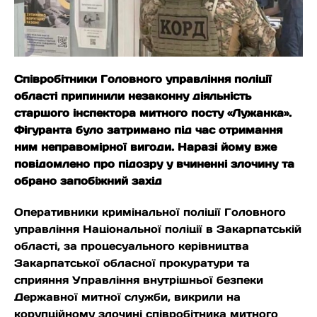
Співробітники Головного управління поліції
області припинили незаконну діяльність
старшого інспектора митного посту «Лужанка».
Фігуранта було затримано під час отримання
ним неправомірної вигоди. Наразі йому вже
повідомлено про підозру у вчиненні злочину та
обрано запобіжний захід
Оперативники кримінальної поліції Головного
управління Національної поліції в Закарпатській
області, за процесуального керівництва
Закарпатської обласної прокуратури та
сприяння Управління внутрішньої безпеки
Державної митної служби, викрили на
корупційному злочині співробітника митного