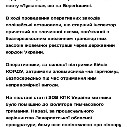
посту «Лужанка», що на Берегівщині.
В ході проведення оперативних заходів
поліцейські встановили, що старший інспектор
причетний до злочинної схеми, пов’язаної з
безперешкодним ввезенням транспортних
засобів іноземної реєстрації через державний
кордон України.
Оперативники, за силової підтримки бійців
КОРДУ, затримали зловмисника «на гарячому»,
безпосередньо під час отримання ним
неправомірної вигоди.
На підставі статті 208 КПК України митника
було поміщено до ізолятора тимчасового
тримання. Наразі, за процесуального
керівництва Закарпатської обласної
прокуратури, йому вже повідомлено про підозру