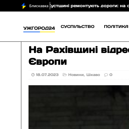
а Хустщині ремонтують дороги: на окремих ділянках 
СУСПІЛЬСТВО
ПОЛІТИКА
На Рахівщині відре
Європи
18.07.2023
Новини
,
Цікаво
0