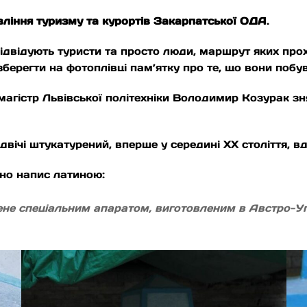
ління туризму та курортів Закарпатської ОДА
.
двідують туристи та просто люди, маршрут яких прох
зберегти на фотоплівці пам’ятку про те, що вони побу
магістр Львівської політехніки Володимир Козурак зн
вічі штукатурений, вперше у середині XX століття, вд
но напис латиною:
ачене спеціальним апаратом, виготовленим в Австро-Уг