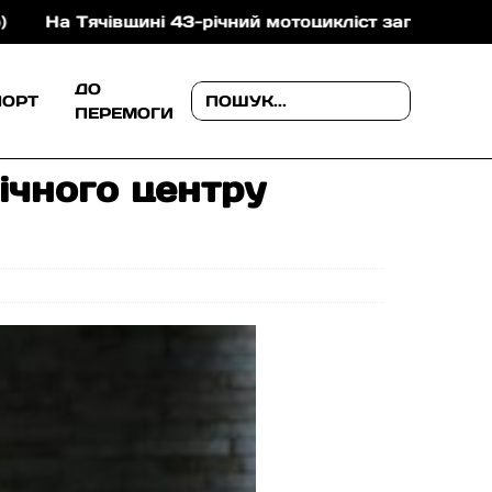
 43-річний мотоцикліст загинув після зіткнення з ко
ДО
ПОРТ
ПЕРЕМОГИ
ічного центру