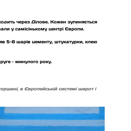
одить через Ділове. Кожен зупиняється
вали у самісінькому центрі Європи.
яв 5-8 шарів цементу, штукатурки, клею
руге – минулого року.
орщині, в Європейській системі широт і