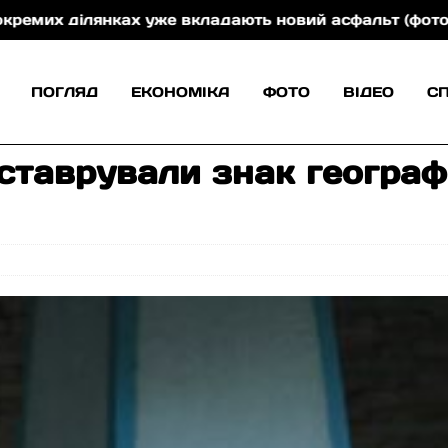
уже вкладають новий асфальт (фото)
На Тячівщині
ПОГЛЯД
ЕКОНОМІКА
ФОТО
ВІДЕО
С
ставрували знак географ