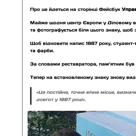
Про це йдеться на сторінці Фейсбук
Управ
Майже щодня центр Європи у Діловому ві
та фотографується біля цього знаку, щоб 
Щоб відновити напис 1887 року, студент-
та фарби.
За словами реставратора, пам’ятник був д
Тепер на встановленому знаку знову вид
«Це постійне, точне вічне місце, визн
довгот у 1887 році».