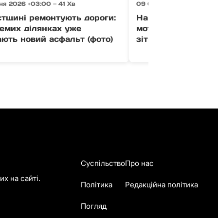
я 2026 +03:00 — 41 Хв
09 Серпня 2026 +03:00 
стщині ремонтують дороги:
На Тячівщині 43-р
емих ділянках уже
мотоцикліст загин
ють новий асфальт (фото)
зіткнення з коров
Суспільство
Про нас
х на сайті.
Політика
Редакційна політика
Погляд