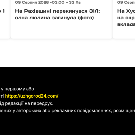
09 Серпня 2026 +03:00 — 33 Хв
09 Серпн
 1
На Рахівщині перекинувся ЗІЛ:
На Ху
одна людина загинула (фото)
на окр
вклада
я у першому або
йті
https://uzhgorod24.com/
д редакції на передрук.
лених у авторських або рекламних повідомленнях, розміщени