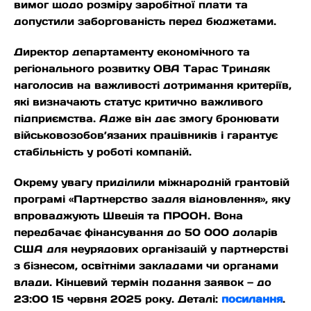
вимог щодо розміру заробітної плати та
допустили заборгованість перед бюджетами.
Директор департаменту економічного та
регіонального розвитку ОВА Тарас Триндяк
наголосив на важливості дотримання критеріїв,
які визначають статус критично важливого
підприємства. Адже він дає змогу бронювати
військовозобов’язаних працівників і гарантує
стабільність у роботі компаній.
Окрему увагу приділили міжнародній грантовій
програмі «Партнерство задля відновлення», яку
впроваджують Швеція та ПРООН. Вона
передбачає фінансування до 50 000 доларів
США для неурядових організацій у партнерстві
з бізнесом, освітніми закладами чи органами
влади. Кінцевий термін подання заявок — до
23:00 15 червня 2025 року. Деталі:
посилання
.