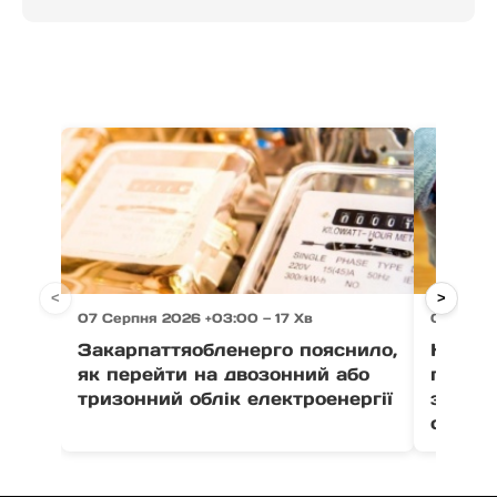
<
>
07 Серпня 2026 +03:00 — 17 Хв
07 Серпн
Закарпаттяобленерго пояснило,
На Зак
як перейти на двозонний або
пенсіо
тризонний облік електроенергії
зґвалт
сестер