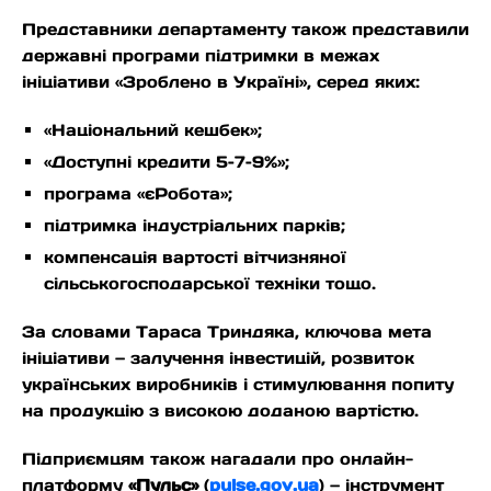
Представники департаменту також представили
державні програми підтримки в межах
ініціативи «Зроблено в Україні», серед яких:
«Національний кешбек»;
«Доступні кредити 5–7–9%»;
програма «єРобота»;
підтримка індустріальних парків;
компенсація вартості вітчизняної
сільськогосподарської техніки тощо.
За словами Тараса Триндяка, ключова мета
ініціативи — залучення інвестицій, розвиток
українських виробників і стимулювання попиту
на продукцію з високою доданою вартістю.
Підприємцям також нагадали про онлайн-
платформу
«Пульс»
(
pulse.gov.ua
) — інструмент