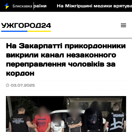
ло для України
На Міжгірщині медики врятували 3
На Закарпатті прикордонники
викрили канал незаконного
переправлення чоловіків за
кордон
03.07.2025