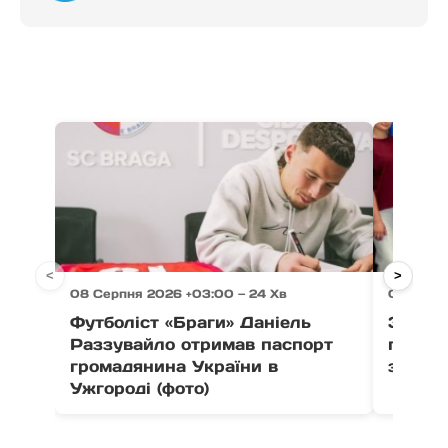
<
>
08 Серпня 2026 +03:00 — 24 Хв
08 Серпн
Футболіст «Браги» Даніель
Зі Сіл
Раззувайло отримав паспорт
п’єдес
громадянина України в
здобув
Ужгороді (фото)