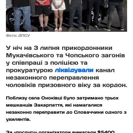
Фото: ДПСУ
У ніч на 3 липня прикордонники
Мукачівського та Чопського загонів
у співпраці з поліцією та
прокуратурою
ліквідували
канал
незаконного переправлення
чоловіків призовного віку за кордон.
Поблизу села Оноківці було затримано трьох
мешканців Закарпаття, які намагалися
незаконно переправити до Словаччини одного з
ухилянтів.
За «послугу» організатори вимагали $5400.