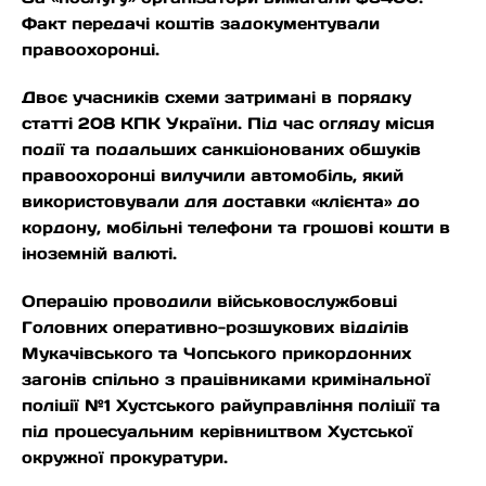
Факт передачі коштів задокументували
правоохоронці.
Двоє учасників схеми затримані в порядку
статті 208 КПК України. Під час огляду місця
події та подальших санкціонованих обшуків
правоохоронці вилучили автомобіль, який
використовували для доставки «клієнта» до
кордону, мобільні телефони та грошові кошти в
іноземній валюті.
Операцію проводили військовослужбовці
Головних оперативно-розшукових відділів
Мукачівського та Чопського прикордонних
загонів спільно з працівниками кримінальної
поліції №1 Хустського райуправління поліції та
під процесуальним керівництвом Хустської
окружної прокуратури.