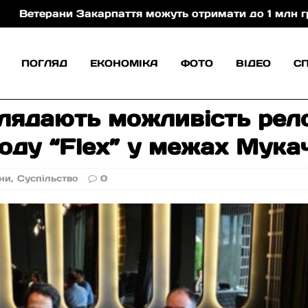
акарпаття можуть отримати до 1 млн грн на розвиток 
ПОГЛЯД
ЕКОНОМІКА
ФОТО
ВІДЕО
С
лядають можливість рело
оду “Flex” у межах Мукач
ни
,
Суспільство
0