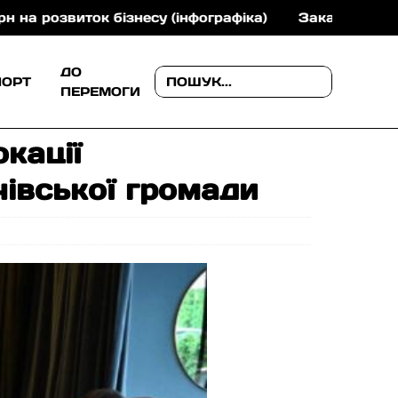
бізнесу (інфографіка)
Закарпатський краєзнавчий
ДО
ПОРТ
ПЕРЕМОГИ
кації
івської громади