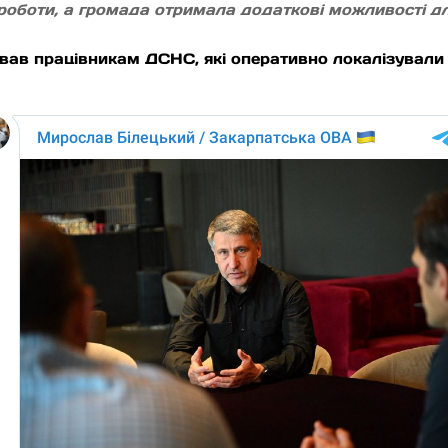
оботи, а громада отримала додаткові можливості дл
ував працівникам ДСНС, які оперативно локалізували