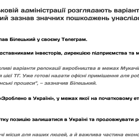
ковій адміністрації розглядають варіан
кий зазнав значних пошкоджень унаслід
ав Білецький у своєму Телеграм.
редставниками інвесторів, дирекцією підприємства та
иві варіанти релокації виробництва в межах Мукачів
 цієї ТГ. Уже готові надати офісні приміщення для ро
ські процеси”, — зазначив Білецький.
роблено в Україні», у межах якої на початковому ет
тку позицію залишатися в Україні та продовжувати р
очі місця для наших людей, а й важлива частина екон