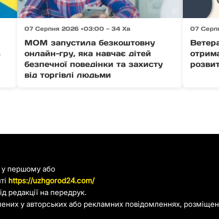
07 Серпня 2026 +03:00 — 34 Хв
07 Серп
МОМ запустила безкоштовну
Ветер
ь
онлайн-гру, яка навчає дітей
отрима
безпечної поведінки та захисту
розвит
від торгівлі людьми
я у першому або
йті
https://uzhgorod24.com/
д редакції на передрук.
лених у авторських або рекламних повідомленнях, розміщени