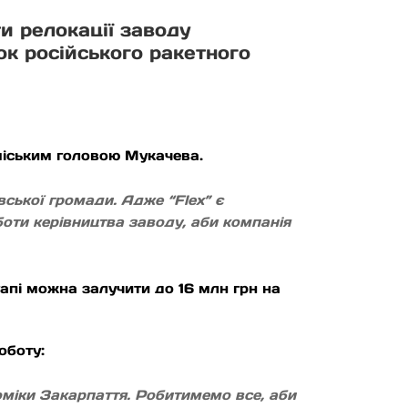
ти релокації заводу
ок російського ракетного
 міським головою Мукачева.
ської громади. Адже “Flex” є
боти керівництва заводу, аби компанія
апі можна залучити до 16 млн грн на
оботу:
оміки Закарпаття. Робитимемо все, аби