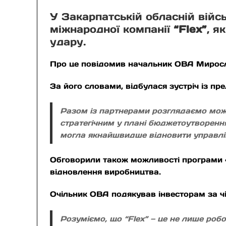
У Закарпатській обласній війсь
міжнародної компанії
“Flex”
, я
удару.
Про це повідомив начальник ОВА Миросл
За його словами, відбулася зустріч із п
Разом із партнерами розглядаємо можл
стратегічним у плані бюджетоутворення
могла якнайшвидше відновити управлін
Обговорили також можливості програми «З
відновлення виробництва.
Очільник ОВА подякував інвесторам за чі
Розуміємо, що “Flex” — це не лише роб