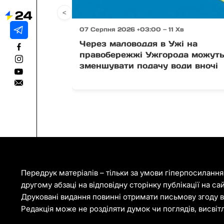
<
07 Серпня 2026 +03:00 — 11 Хв
Через маловоддя в Ужі на
правобережжі Ужгорода можут
зменшувати подачу води вночі
Передрук матеріалів – тільки за умови гіперпосиланн
другому абзаці на відповідну сторінку публікації на са
Друковані видання повинні отримати письмову згоду ві
Редакція може не розділяти думок чи поглядів, висвіт