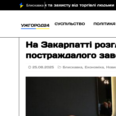
едінки та захисту від торгівлі людьми
Ветерани З
СУСПІЛЬСТВО
ПОЛІТИКА
На Закарпатті розг
постраждалого зав
25.08.2025
Блискавка
,
Економіка
,
Нови