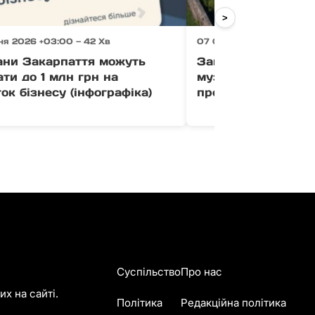
>
ня 2026 +03:00 — 42 Хв
07 Серпня 2026 +03:00 
ани Закарпаття можуть
Закарпатський кр
ти до 1 млн грн на
музей долучився д
ок бізнесу (інфографіка)
програми «Подоро
Суспільство
Про нас
х на сайті.
Політика
Редакційна політика