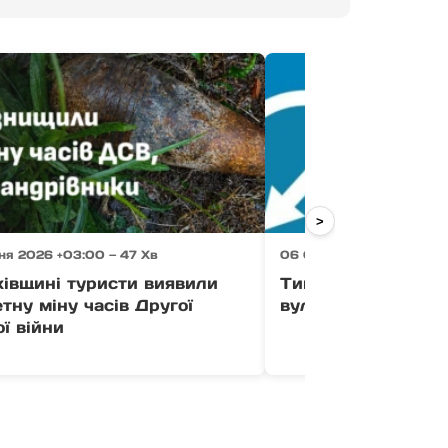
>
ня 2026 +03:00 — 47 Хв
06 Серпня 2026 +03:00 
хівщині туристи виявили
Тимчасово усклад
тну міну часів Другої
вулиці Загорській
ої війни