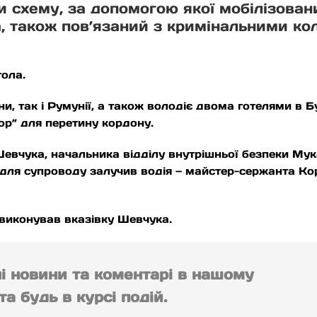
и схему, за допомогою якої мобілізован
 також пов’язаний з кримінальними ко
гола.
и, так і Румунії, а також володіє двома готелями в 
ор” для перетину кордону.
евчука, начальника відділу внутрішньої безпеки Мук
 для супроводу залучив водія — майстер-сержанта Кор
 виконував вказівку Шевчука.
ні новини та коментарі в нашому
а будь в курсі подій.