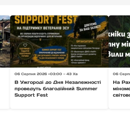
06 Серпня 2026 +03:00 — 43 Хв
06 Серп
В Ужгороді до Дня Незалежності
На Ра
проведуть благодійний Summer
міноме
Support Fest
світов