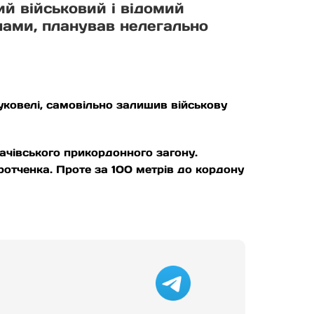
ий військовий і відомий
лами, планував нелегально
Буковелі, самовільно залишив військову
ачівського прикордонного загону.
отченка. Проте за 100 метрів до кордону