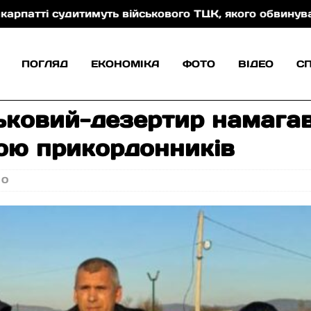
 судитимуть військового ТЦК, якого обвинувачують у
ПОГЛЯД
ЕКОНОМІКА
ФОТО
ВІДЕО
С
ьковий-дезертир намагав
ою прикордонників
0