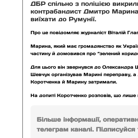
ДБР спільно з поліцією викрил
контрабандист Дмитро Марина,
виїхати до Румунії.
Про це повідомляє журналіст Віталій Гла
Марина, який має громадянство як Україн
частину й домовився про “зелений корид
Для цього він звернувся до Олександра Ш
Шевчук організував Марині переправу, а
Коротченка й Марину затримали.
На допиті Коротченко розповів, що лише
Більше інформації, оператив
телеграм каналі. Підписуйся т