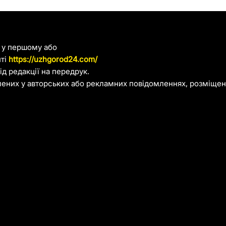
я у першому або
йті
https://uzhgorod24.com/
д редакції на передрук.
лених у авторських або рекламних повідомленнях, розміщени