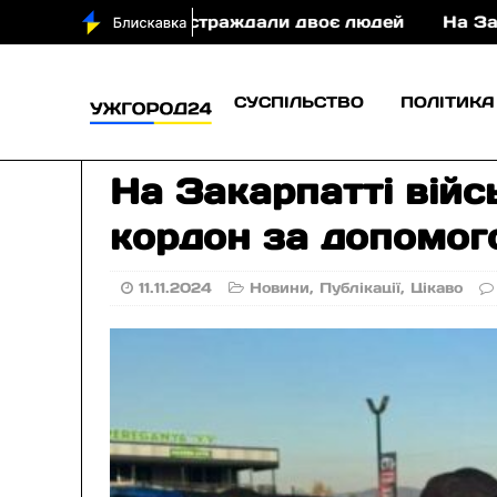
ні у ДТП постраждали двоє людей
На Закарпатті
СУСПІЛЬСТВО
ПОЛІТИКА
На Закарпатті війс
кордон за допомог
11.11.2024
Новини
,
Публікації
,
Цікаво