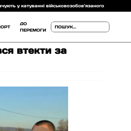
 катуванні військовозобов’язаного
На Ужгородщин
ДО
ПОРТ
ПЕРЕМОГИ
ся втекти за