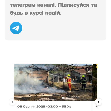
телеграм каналі. Підписуйся та
будь в курсі подій.
<
>
06 Серпня 2026 +03:00 — 55 Хв
06 Серпн