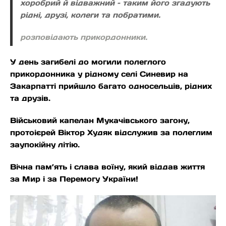
хоробрий й відважний – таким його згадують
рідні, друзі, колеги та побратими.
розповідають прикордонники.
У день загибелі до могили полеглого
прикордонника у рідному селі Синевир на
Закарпатті прийшло багато односельців, рідних
та друзів.
Військовий капелан Мукачівського загону,
протоієрей Віктор Худяк відслужив за полеглим
заупокійну літію.
Вічна пам’ять і слава воїну, який віддав життя
за Мир і за Перемогу України!