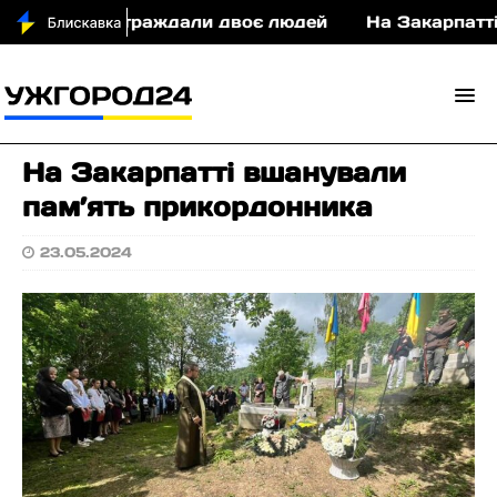
 ДТП постраждали двоє людей
На Закарпатті суд
На Закарпатті вшанували
пам’ять прикордонника
23.05.2024