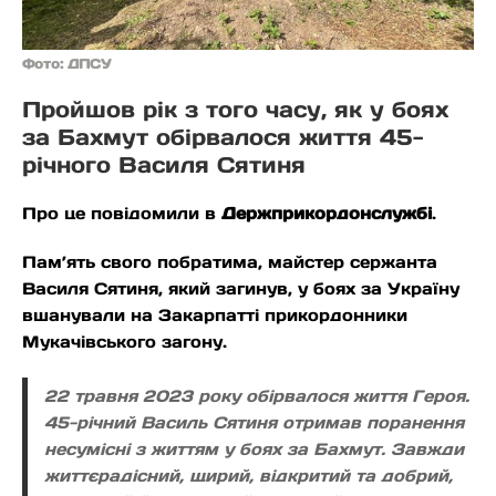
Фото: ДПСУ
Пройшов рік з того часу, як у боях
за Бахмут обірвалося життя 45-
річного Василя Сятиня
Про це повідомили в
Держприкордонслужбі
.
Пам’ять свого побратима, майстер сержанта
Василя Сятиня, який загинув, у боях за Україну
вшанували на Закарпатті прикордонники
Мукачівського загону.
22 травня 2023 року обірвалося життя Героя.
45-річний Василь Сятиня отримав поранення
несумісні з життям у боях за Бахмут. Завжди
життєрадісний, щирий, відкритий та добрий,