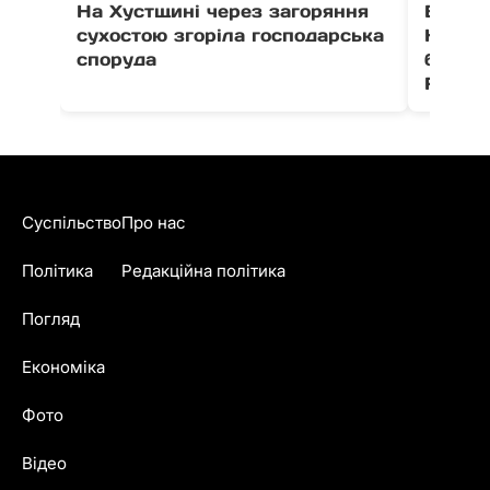
На Хустщині через загоряння
В Ужго
сухостою згоріла господарська
Незал
споруда
благо
Fest
Суспільство
Про нас
Політика
Редакційна політика
Погляд
Економіка
Фото
Відео