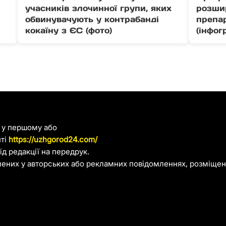
учасників злочинної групи, яких
розши
обвинувачують у контрабанді
препа
кокаїну з ЄС (фото)
(інфог
я у першому або
йті
https://uzhgorod24.com/
д редакції на передрук.
лених у авторських або рекламних повідомленнях, розміщени