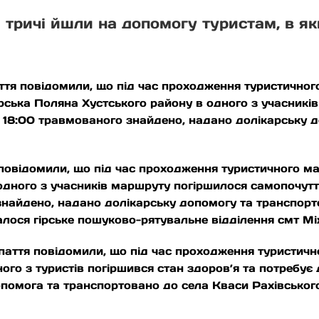
и тричі йшли на допомогу туристам, в я
ття повідомили, що під час проходження туристичного
ирська Поляна Хустського району в одного з учасник
О 18:00 травмованого знайдено, надано долікарську 
овідомили, що під час проходження туристичного мар
 одного з учасників маршруту погіршилося самопочутт
знайдено, надано долікарську допомогу та транспорт
лося гірське пошуково-рятувальне відділення смт Між
паття повідомили, що під час проходження туристичн
ного з туристів погіршився стан здоров’я та потребує 
помога та транспортовано до села Кваси Рахівського 