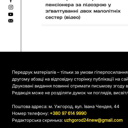
пенсіонера за підозрою у
зґвалтуванні двох малолітніх
сестер (відео)
Передрук матеріалів – тільки за умови гіперпосиланн
другому абзаці на відповідну сторінку публікації на са
Друковані видання повинні отримати письмову згоду ві
Редакція може не розділяти думок чи поглядів, висвіт
Поштова адреса: м. Ужгород, вул. Івана Чендея, 44
Номер телефону:
+380 97 614 9990
Редакторська скринька:
uzhgorod24new@gmail.com