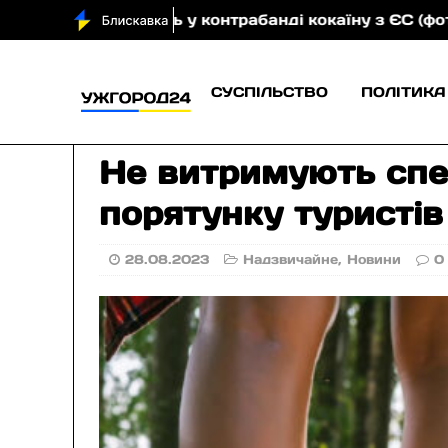
инувачують у контрабанді кокаїну з ЄС (фото)
Прог
СУСПІЛЬСТВО
ПОЛІТИКА
Не витримують спе
порятунку туристів
28.08.2023
Надзвичайне
,
Новини
0