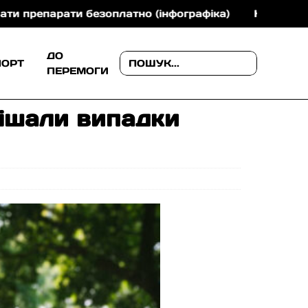
ати безоплатно (інфографіка)
На Закарпатті 41-рі
ДО
ПОРТ
ПЕРЕМОГИ
тішали випадки