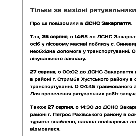
Тільки за вихідні рятувальник
Про це повідомили в
ДСНС Закарпаття
.
Так,
25 серпня
, о 14:55 до ДСНС Закарпа
осіб у лісовому масиві поблизу с. Синев
необхідна допомога у транспортуванні. 
лікувального закладу.
27 серпня
, о 00:02 до ДСНС Закарпаття п
в районі г. Стримба Хустського району в
транспортуванні. О 04:45 травмованого 
Для проведення рятувальних робіт залуча
Також
27 серпня
, о 14:30 до ДСНС Закар
районі г. Петрос Рахівського району в од
туриста знайдено, надана долікарська до
відмовився.