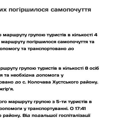
ких погіршилося самопочуття
 маршруту групою туристів в кількості 4
ів маршруту погіршилося самопочуття та
допомогу та транспортовано до
шруту групою туристів в кількості 8 осіб
я та необхідна допомога у
овано до с. Колочава Хустського району.
гір’я.
ого маршруту групою з 5-ти туристів в
допомоги у транспортуванні. О 17:41
району. Від подальшої госпіталізації