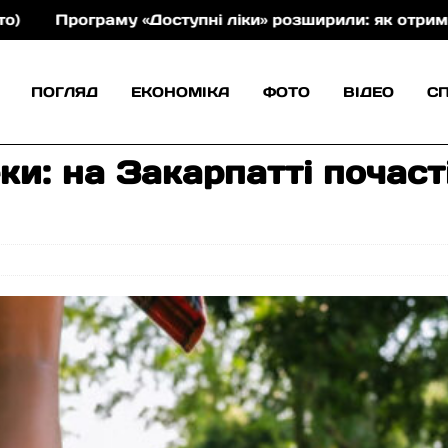
раму «Доступні ліки» розширили: як отримати препар
ПОГЛЯД
ЕКОНОМІКА
ФОТО
ВІДЕО
С
ки: на Закарпатті почас