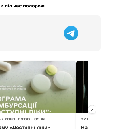
и під час подорожі.
>
ня 2026 +03:00 — 65 Хв
07 Серпня 2026 +03:00 
му «Доступні ліки»
На Закарпатті 41-