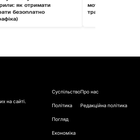
рили: як отримати
мотоцикліст отрим
рати безоплатно
травми внаслідок
рафіка)
Суспільство
Про нас
х на сайті.
Політика
Редакційна політика
Погляд
Економіка