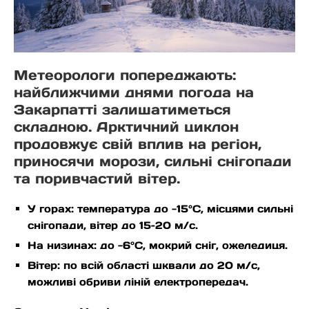
Метеорологи попереджають:
найближчими днями погода на
Закарпатті залишатиметься
складною. Арктичний циклон
продовжує свій вплив на регіон,
приносячи морози, сильні снігопади
та поривчастий вітер.
У горах: температура до -15°C, місцями сильні
снігопади, вітер до 15–20 м/с.
На низинах: до -6°C, мокрий сніг, ожеледиця.
Вітер: по всій області шквали до 20 м/с,
можливі обриви ліній електропередач.