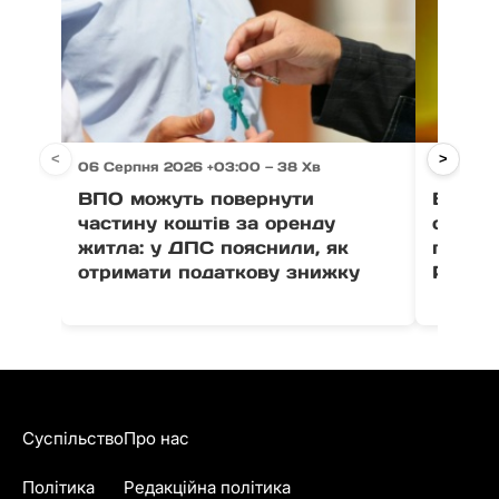
<
>
06 Серпня 2026 +03:00 — 38 Хв
06 Серп
ВПО можуть повернути
Виногр
частину коштів за оренду
серпня
житла: у ДПС пояснили, як
полегл
отримати податкову знижку
Роздя
Суспільство
Про нас
Політика
Редакційна політика