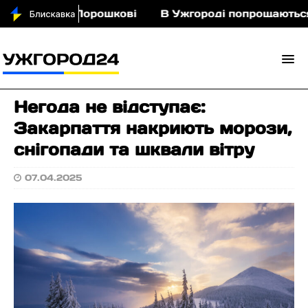
 кіньми у Порошкові
В Ужгороді попрощаються і
Негода не відступає:
Закарпаття накриють морози,
снігопади та шквали вітру
07.04.2025