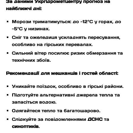
За даними Укргідрометцентру прогноз на
найближчі дні:
Морози триматимуться: до -12°C у горах, до
-5°C у низинах.
Сніг та ожеледиця ускладнять пересування,
особливо на гірських перевалах.
Сильний вітер посилює ризик обмерзання та
технічних збоїв.
Рекомендації для мешканців і гостей області:
Уникайте поїздок, особливо в гірські райони.
Підготуйте альтернативні джерела тепла та
запасіться водою.
Одягайтеся тепло та багатошарово.
Слідкуйте за повідомленнями
ДСНС
та
синоптиків
.