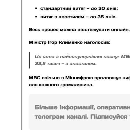
стандартний витяг — до 30 днів;
витяг з апостилем — до 35 днів.
Весь процес можна відстежувати онлайн.
Міністр Ігор Клименко наголосив:
Це одна з найпопулярніших послуг МВС.
33,5 тисяч — з апостилем.
МВС спільно з Мінцифрою продовжує циф
для кожного громадянина.
Більше інформації, оператив
телеграм каналі. Підписуйся т