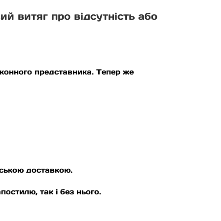
ий витяг про відсутність або
аконного представника. Тепер же
рською доставкою.
остилю, так і без нього.