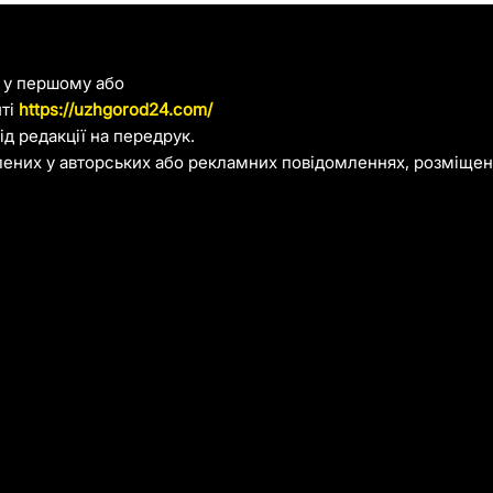
я у першому або
йті
https://uzhgorod24.com/
д редакції на передрук.
лених у авторських або рекламних повідомленнях, розміщени