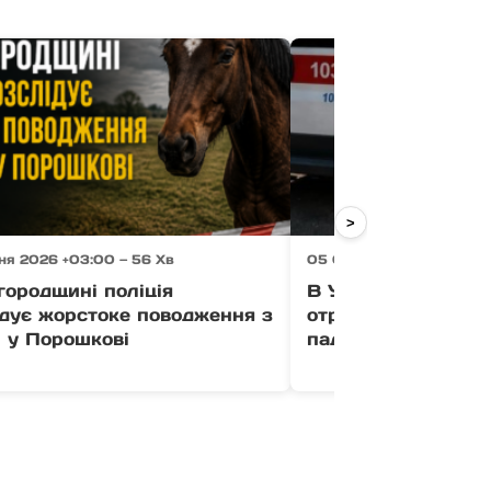
>
ня 2026 +03:00 — 56 Хв
05 Серпня 2026 +03:00 
городщині поліція
В Ужгороді 11-річ
ідує жорстоке поводження з
отримав перелом р
 у Порошкові
падіння з квадроц