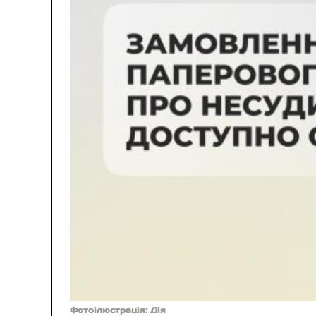
Фотоілюстрація: Дія