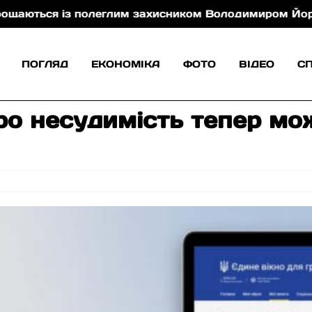
ся із полеглим захисником Володимиром Йорданом
ПОГЛЯД
ЕКОНОМІКА
ФОТО
ВІДЕО
С
ро несудимість тепер м