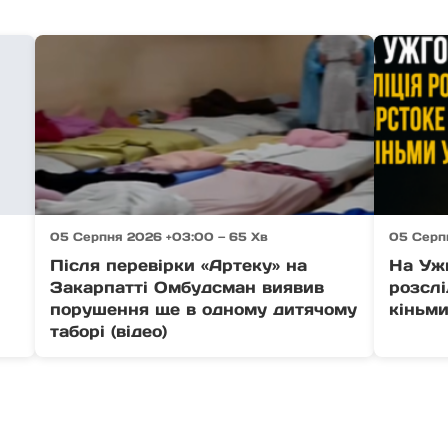
05 Серпня 2026 +03:00 — 65 Хв
05 Серп
Після перевірки «Артеку» на
На Уж
Закарпатті Омбудсман виявив
розсл
порушення ще в одному дитячому
кіньми
таборі (відео)