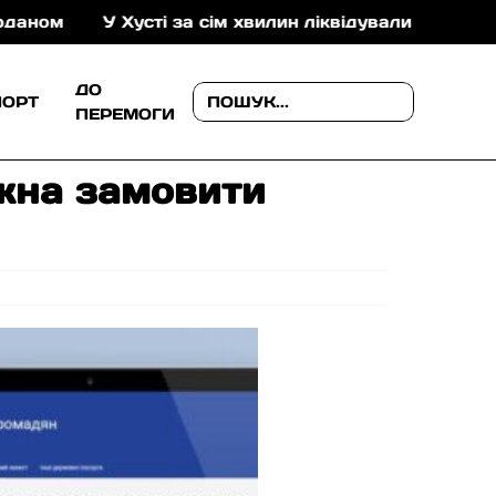
У Хусті за сім хвилин ліквідували пожежу в складс
ДО
ПОРТ
ПЕРЕМОГИ
ожна замовити