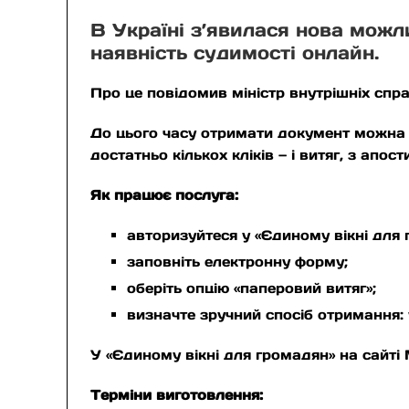
В Україні з’явилася нова можл
наявність судимості онлайн.
Про це повідомив міністр внутрішніх спр
До цього часу отримати документ можна 
достатньо кількох кліків — і витяг, з апос
Як працює послуга:
авторизуйтеся у «Єдиному вікні для 
заповніть електронну форму;
оберіть опцію «паперовий витяг»;
визначте зручний спосіб отримання:
У «Єдиному вікні для громадян» на сайті
Терміни виготовлення: