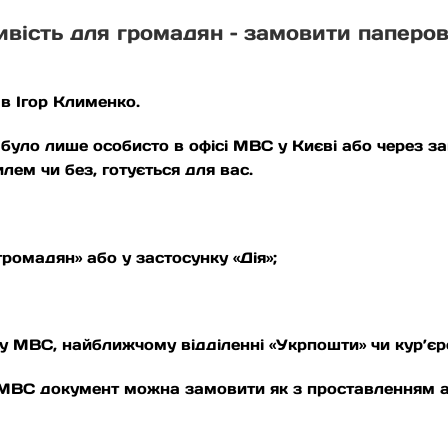
ивість для громадян – замовити паперов
ав Ігор Клименко.
було лише особисто в офісі МВС у Києві або через з
тилем чи без, готується для вас.
громадян» або у застосунку «Дія»;
 у МВС, найближчому відділенні «Укрпошти» чи кур’є
 МВС документ можна замовити як з проставленням ап