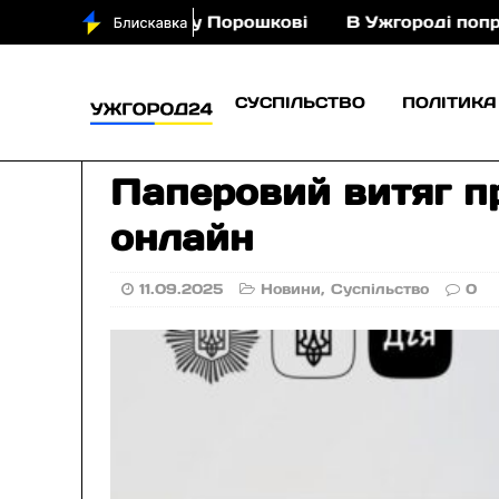
ня з кіньми у Порошкові
В Ужгороді попрощають
СУСПІЛЬСТВО
ПОЛІТИКА
Паперовий витяг п
онлайн
11.09.2025
Новини
,
Суспільство
0