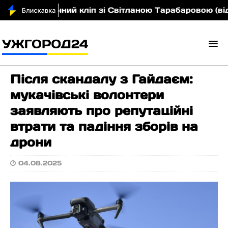
няли музичний кліп зі Світланою Тарабаровою (відео)
Після скандалу з Гайдаєм:
мукачівські волонтери
заявляють про репутаційні
втрати та падіння зборів на
дрони
04.08.2025