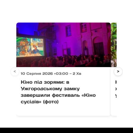
<
>
10 Серпня 2026 +03:00 — 2 Хв
10 Серпн
Кіно під зорями: в
На Рах
Ужгородському замку
хлопця
завершили фестиваль «Кіно
укусу 
сусідів» (фото)