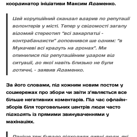
координатор ініціативи Максим Адаменко.
Цей корупційний скандал вдарив по репутації
волонтерів у місті. Тепер у свідомості загалу
відомий стереотип “всі закарпатці –
контрабандисти” доповнився ще одним: “в
Мукачеві всі крадуть на дронах”. Ми
опинилися під репутаційним ударом від
ситуації, до якої навіть близько не були
дотичні, – заявив Адаменко.
За його словами, під кожним новим постом у
соцмережах про збори чи звіти з’являється все
більше негативних коментарів. Під час офлайн-
зборів біля торговельних центрів люди часто
підходять із прямими звинуваченнями у
махінаціях.
Раніше теж бувало підходили дивні люди, які