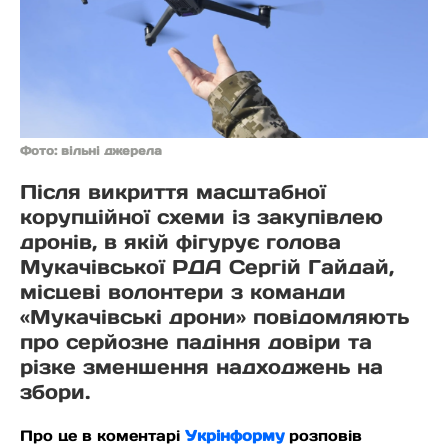
Фото: вільні джерела
Після викриття масштабної
корупційної схеми із закупівлею
дронів, в якій фігурує голова
Мукачівської РДА Сергій Гайдай,
місцеві волонтери з команди
«Мукачівські дрони» повідомляють
про серйозне падіння довіри та
різке зменшення надходжень на
збори.
Про це в коментарі
Укрінформу
розповів