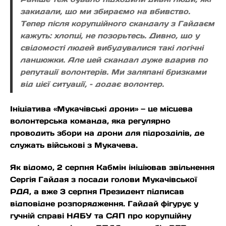
закидали, що ми збираємо на вбивство.
Тепер після корупційного скандалу з Гайдаєм
кажуть: хлопці, не позорьтесь. Дивно, що у
свідомості людей вибудувалися такі логічні
ланцюжки. Але цей скандал дуже вдарив по
репутації волонтерів. Ми заляпані бризками
від цієї ситуації, – додає волонтер.
Ініціатива «Мукачівські дрони» — це місцева
волонтерська команда, яка регулярно
проводить збори на дрони для підрозділів, де
служать військові з Мукачева.
Як відомо, 2 серпня Кабмін ініціював звільнення
Сергія Гайдая з посади голови Мукачівської
РДА, а вже 3 серпня Президент підписав
відповідне розпорядження. Гайдай фігурує у
гучній справі НАБУ та САП про корупційну