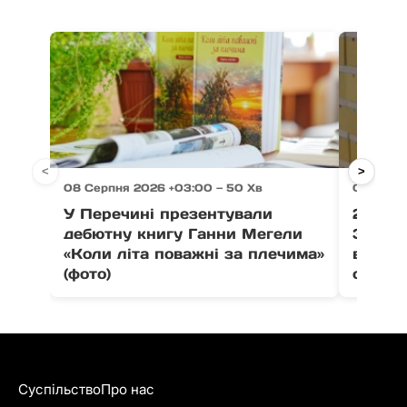
<
>
08 Серпня 2026 +03:00 — 50 Хв
08 Серпн
У Перечині презентували
21 тон
дебютну книгу Ганни Мегели
Закар
«Коли літа поважні за плечима»
вистав
(фото)
співпо
Суспільство
Про нас