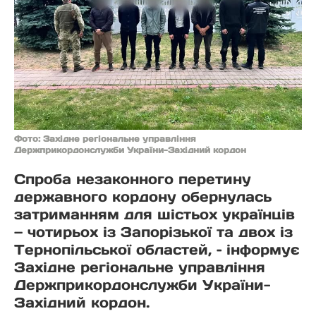
Фото: Західне регіональне управління
Держприкордонслужби України-Західний кордон
Спроба незаконного перетину
державного кордону обернулась
затриманням для шістьох українців
— чотирьох із Запорізької та двох із
Тернопільської областей, – інформує
Західне регіональне управління
Держприкордонслужби України-
Західний кордон.