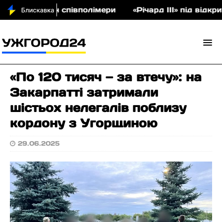
на аукціон співполімери
«Річард ІІІ» під відкри
«По 120 тисяч — за втечу»: на
Закарпатті затримали
шістьох нелегалів поблизу
кордону з Угорщиною
29.06.2025