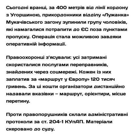
Сьогодні вранці, за 400 метрів від лінії кордону
з Угорщиною, прикордонники відділу «Лужанка»
Мукачівського загону зупинили групу чоловіків,
які намагалися потрапити до ЄС поза пунктами
пропуску. Операція стала можливою завдяки
оперативній інформації.
Правоохоронці з’ясували: усі затримані
скористалися послугами переправників,
знайдених через соцмережі. Кожен із них
заплатив за «маршрут у Європу» 120 тисяч
гривень. За ці кошти організатори дистанційно
надавали вказівки — маршрут, орієнтири, місце
перетину.
Проти правопорушників склали адміністративні
протоколи за ст. 204-1 КУпАП. Матеріали
скеровано до суду.