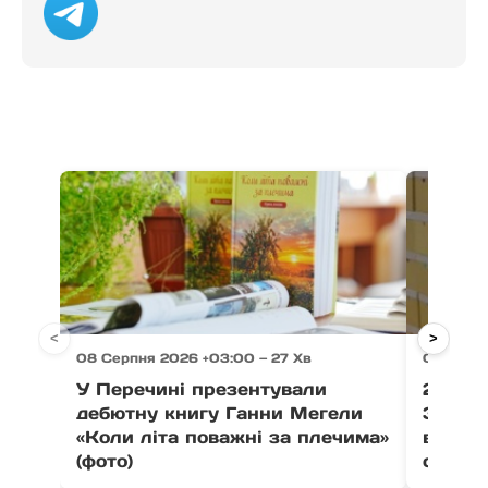
<
>
08 Серпня 2026 +03:00 — 27 Хв
08 Серп
У Перечині презентували
21 тон
дебютну книгу Ганни Мегели
Закар
«Коли літа поважні за плечима»
вистав
(фото)
співпо