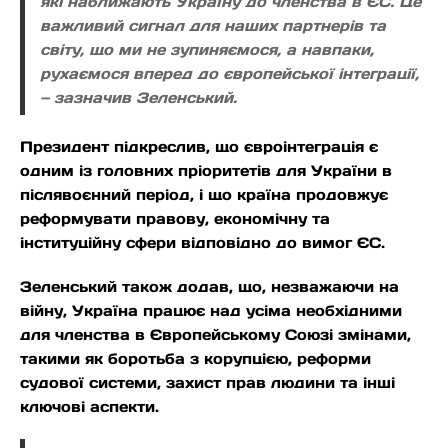
які наближають Україну до членства в ЄС. Це
важливий сигнал для наших партнерів та
світу, що ми не зупиняємося, а навпаки,
рухаємося вперед до європейської інтеграції,
— зазначив Зеленський.
Президент підкреслив, що євроінтеграція є
одним із головних пріоритетів для України в
післявоєнний період, і що країна продовжує
реформувати правову, економічну та
інституційну сфери відповідно до вимог ЄС.
Зеленський також додав, що, незважаючи на
війну, Україна працює над усіма необхідними
для членства в Європейському Союзі змінами,
такими як боротьба з корупцією, реформи
судової системи, захист прав людини та інші
ключові аспекти.