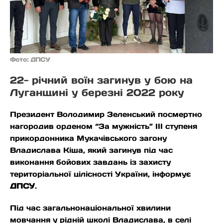
Фото: ДПСУ
22- річний воїн загинув у бою на
Луганщині у березні 2022 року
Президент Володимир Зеленський посмертно
нагородив орденом “За мужність” III ступеня
прикордонника Мукачівського загону
Владислава Кіша, який загинув під час
виконання бойових завдань із захисту
територіальної цілісності України, інформує
ДПСУ
.
Під час загальнонаціональної хвилини
мовчання у рідній школі Владислава, в селі