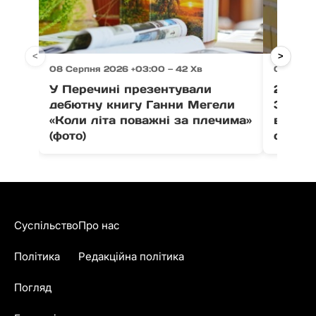
<
>
08 Серпня 2026 +03:00 — 42 Хв
08 Серп
У Перечині презентували
21 тон
дебютну книгу Ганни Мегели
Закар
«Коли літа поважні за плечима»
вистав
(фото)
співпо
Суспільство
Про нас
Політика
Редакційна політика
Погляд