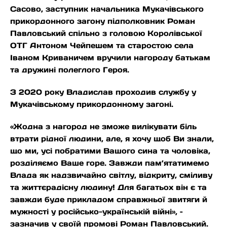
Сасово, заступник начальника Мукачівського
прикордонного загону підполковник Роман
Павловський спільно з головою Королівської
ОТГ Антоном Чейпешем та старостою села
Іваном Криваничем вручили нагороду батькам
та дружині полеглого Героя.
З 2020 року Владислав проходив службу у
Мукачівському прикордонному загоні.
«Жодна з нагород не зможе вилікувати біль
втрати рідної людини, але, я хочу щоб Ви знали,
що ми, усі побратими Вашого сина та чоловіка,
розділяємо Ваше горе. Завжди пам’ятатимемо
Влада як надзвичайно світлу, відкриту, сміливу
та життєрадісну людину! Для багатьох він є та
завжди буде прикладом справжньої звитяги й
мужності у російсько-українській війні», –
зазначив у своїй промові Роман Павловський.