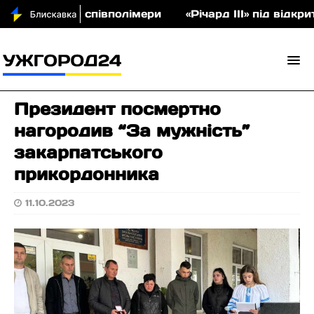
на аукціон співполімери
«Річард ІІІ» під відкри
Президент посмертно
нагородив “За мужність”
закарпатського
прикордонника
11.10.2023