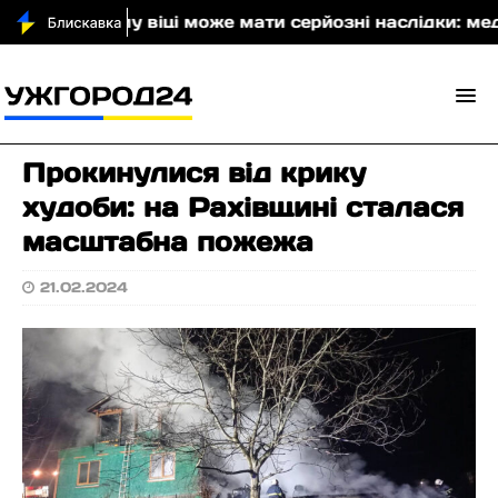
 у літньому віці може мати серйозні наслідки: медик
Прокинулися від крику
худоби: на Рахівщині сталася
масштабна пожежа
21.02.2024