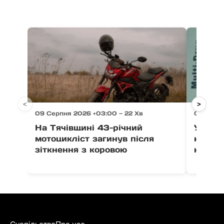
<
>
09 Серпня 2026 +03:00 — 22 Хв
09 Серпн
На Тячівщині 43-річний
У Мука
мотоцикліст загинув після
керува
зіткнення з коровою
наркот