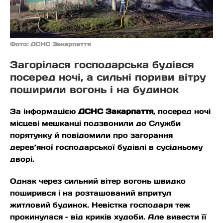
Фото: ДСНС Закарпаття
Загорілася господарська будівся
посеред ночі, а сильні пориви вітру
поширили вогонь і на будинок
За інформацією
ДСНС Закарпаття
, посеред ночі
місцеві мешканці подзвонили до Служби
порятунку й повідомили про загорання
дерев’яної господарської будівлі в сусідньому
дворі.
Однак через сильний вітер вогонь швидко
поширився і на розташований впритул
житловий будинок. Невістка господаря теж
прокинулася – від криків худоби. Але вивести її