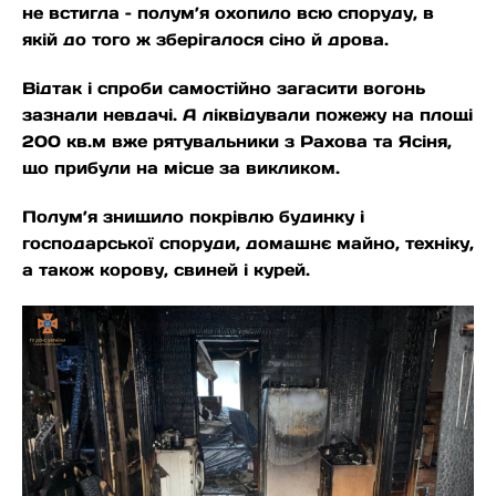
не встигла – полум’я охопило всю споруду, в
якій до того ж зберігалося сіно й дрова.
Відтак і спроби самостійно загасити вогонь
зазнали невдачі. А ліквідували пожежу на площі
200 кв.м вже рятувальники з Рахова та Ясіня,
що прибули на місце за викликом.
Полум’я знищило покрівлю будинку і
господарської споруди, домашнє майно, техніку,
а також корову, свиней і курей.