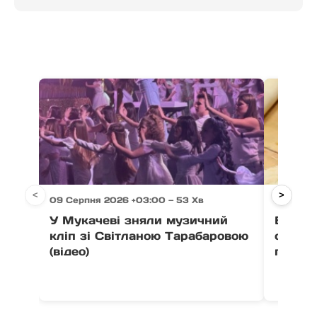
<
>
09 Серпня 2026 +03:00 — 53 Хв
09 Серп
У Мукачеві зняли музичний
В ужго
кліп зі Світланою Тарабаровою
старту
(відео)
гончар