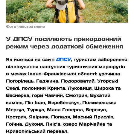
Фото ілюстративне
У ДПСУ посилюють прикордонний
режим через додаткові обмеження
Як йдеться на сайті
ДПСУ
, туристам заборонено
відвідування наступних туристичних маршрутів
в межах Івано-Франківської області: урочища
Погорілець, Гаджина, Подороватий, Угорські
Скелі, полонини Кринта, Луковиця, Широка та
Веснерка, гори Чавчин, Смотрин, Вухатий
камінь, Піп Іван, Беребенскул, Пожижевська
Мергул, Туркул, Мала Говерла, Берскул,
Кострич, Явірник, Попадя, Масний Присліп,
Гоїчна, Дуконя, Пніє’в, озеро Марічайка та
Кривопільський перевал.