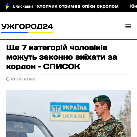
річний хлопчик отримав опіки окропом
Кіно під 
Ще 7 категорій чоловіків
можуть законно виїхати за
кордон – СПИСОК
21.08.2022