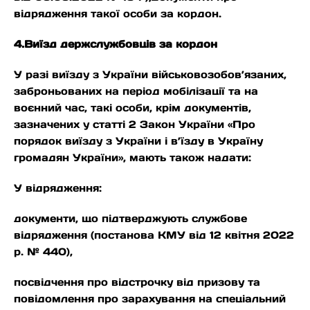
відрядження такої особи за кордон.
4.Виїзд держслужбовців за кордон
У разі виїзду з України військовозобов’язаних,
заброньованих на період мобілізації та на
воєнний час, такі особи, крім документів,
зазначених у статті 2 Закон України «Про
порядок виїзду з України і в’їзду в Україну
громадян України», мають також надати:
У відрядження:
документи, що підтверджують службове
відрядження (постанова КМУ від 12 квітня 2022
р. № 440),
посвідчення про відстрочку від призову та
повідомлення про зарахування на спеціальний