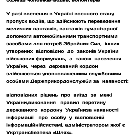
У разі введення в Україні воєнного стану
пропуск водіїв, що здійснюють перевезення
медичних вантажів, вантажів гуманітарної
допомоги автомобільними транспортними
засобами для потреб Збройних Сил, інших
утворених відповідно до законів України
військових формувань, а також населення
України, через державний кордон
здійснюється уповноваженими службовими
особами Держприкордонслужби за наявності:
відповідних рішень про виїзд за межі
України,виконання правил перетину
державного кордону Україниза наявності
інформації про особу у відповідній
інформаційнійсистемі, адміністратором якої є
Укртрансбезпека «Шлях».