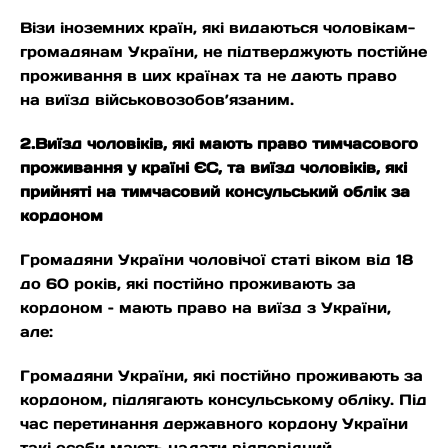
Візи іноземних країн, які видаються чоловікам-
громадянам України, не підтверджують постійне
проживання в цих країнах та не дають право
на виїзд військовозобов’язаним.
2.Виїзд чоловіків, які мають право тимчасового
проживання у країні ЄС, та виїзд чоловіків, які
прийняті на тимчасовий консульський облік за
кордоном
Громадяни України чоловічої статі віком від 18
до 60 років, які постійно проживають за
кордоном – мають право на виїзд з України,
але:
Громадяни України, які постійно проживають за
кордоном, підлягають консульському обліку. Під
час перетинання державного кордону України
такі особи мають надати відповідний