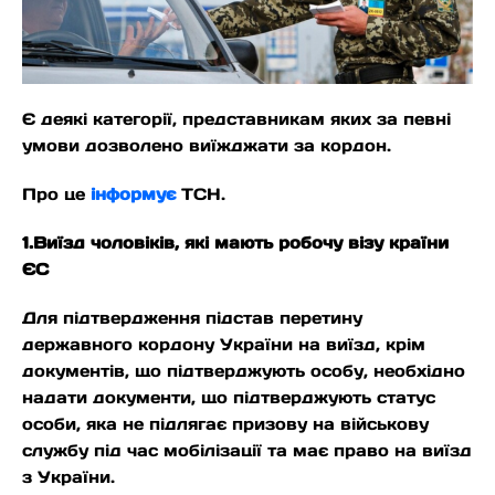
Є деякі категорії, представникам яких за певні
умови дозволено виїжджати за кордон.
Про це
інформує
ТСН.
1.Виїзд чоловіків, які мають робочу візу країни
ЄС
Для підтвердження підстав перетину
державного кордону України на виїзд, крім
документів, що підтверджують особу, необхідно
надати документи, що підтверджують статус
особи, яка не підлягає призову на військову
службу під час мобілізації та має право на виїзд
з України.