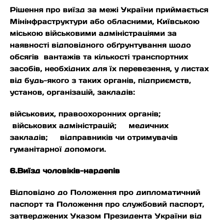
Рішення про виїзд за межі України приймається
Мінінфраструктури або обласними, Київською
міською військовими адміністраціями за
наявності відповідного обґрунтування щодо
обсягів вантажів та кількості транспортних
засобів, необхідних для їх перевезення, у листах
від будь-якого з таких органів, підприємств,
установ, організацій, закладів:
військових, правоохоронних органів;
військових адміністрацій; медичних
закладів; відправників чи отримувачів
гуманітарної допомоги.
6.Виїзд чоловіків-нардепів
Відповідно до Положення про дипломатичний
паспорт та Положення про службовий паспорт,
затверджених Указом Президента України від