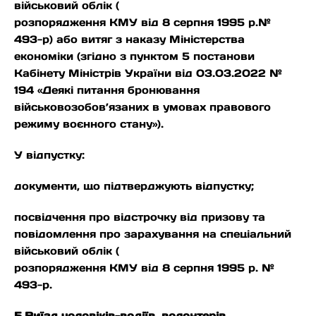
військовий облік (
розпорядження КМУ від 8 серпня 1995 р.№
493-р) або витяг з наказу Міністерства
економіки (згідно з пунктом 5 постанови
Кабінету Міністрів України від 03.03.2022 №
194 «Деякі питання бронювання
військовозобов’язаних в умовах правового
режиму воєнного стану»).
У відпустку:
документи, що підтверджують відпустку;
посвідчення про відстрочку від призову та
повідомлення про зарахування на спеціальний
військовий облік (
розпорядження КМУ від 8 серпня 1995 р. №
493-р.
5.Виїзд чоловіків-водіїв, волонтерів