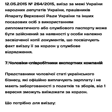
12.05.2015 № 264/2015, виїзд за межі України
народних депутатів України, працівників
Апарату Верховної Ради України та інших
посадових осіб з використанням
дипломатичного або службового паспорту може
бути здійснений за наявності у особи належно
засвідченої копії документів, що посвідчують
факт виїзду її за кордон у службове
відрядження.
7.Чоловіки-співробітники експортних компаній
Представники чоловічої статі українського
бізнесу, які офіційно виплачують зарплату і не
мають заборгованості з податків та зборів, від 1
вересня зможуть виїжджати за кордон.
Що потрібно для виїзду: