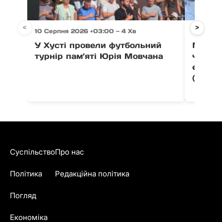
<
>
10 Серпня 2026 +03:00 — 4 Хв
10 Серпн
У Хусті провели футбольний
Мукачі
турнір пам’яті Юрія Мовчана
чотири
етапі 
(фото)
Суспільство
Про нас
Політика
Редакційна політика
Погляд
Економіка