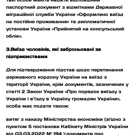
паспортний документ з відмітками Державної
міграційної служби України «Оформлено виїзд
на постійне проживання» та дипломатичної
установи України «Прийнятий на консульський
облік».
3.Виїзд чоловіків, які заброньовані за
підприємствами
Для підтвердження підстав щодо перетинання
державного кордону України на виїзд з
території України, крім документів, зазначених у
статті 2 Закон України «Про порядок виїзду з
України і в’їзду в Україну громадян України»,
особа має подати також:
витяг з наказу Міністерства економіки (згідно з
пунктом 5 постанови Кабінету Міністрів України
від 03.03.2022 № 194 );документи про