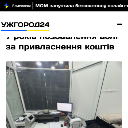
 вночі
МОМ запустила безкоштовну онлайн-гру, як
7 років позбавлення волі
за привласнення коштів