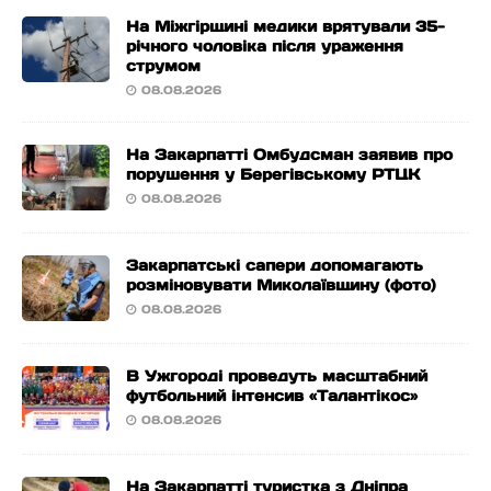
На Міжгірщині медики врятували 35-
річного чоловіка після ураження
струмом
08.08.2026
На Закарпатті Омбудсман заявив про
порушення у Берегівському РТЦК
08.08.2026
Закарпатські сапери допомагають
розміновувати Миколаївщину (фото)
08.08.2026
В Ужгороді проведуть масштабний
футбольний інтенсив «Талантікос»
08.08.2026
На Закарпатті туристка з Дніпра