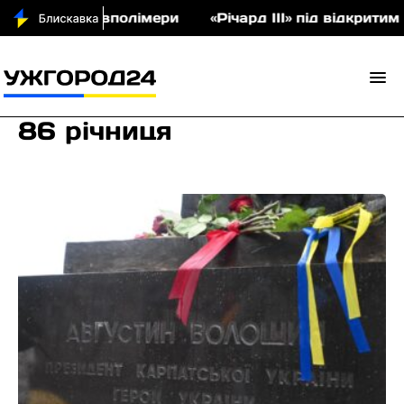
укціон співполімери
«Річард ІІІ» під відкритим 
86 річниця