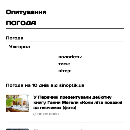
Опитування
ПОГОДА
Погода
Ужгород
вологість:
тиск:
вітер:
Погода на 10 днів від
sinoptik.ua
У Перечині презентували дебютну
книгу Ганни Мегели «Коли літа поважні
за плечима» (фото)
08.08.2026