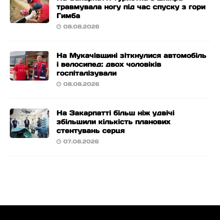
травмувала ногу під час спуску з гори
Гимба
08.08.2026
На Мукачівщині зіткнулися автомобіль
і велосипед: двох чоловіків
госпіталізували
08.08.2026
На Закарпатті більш ніж удвічі
збільшили кількість планових
стентувань серця
07.08.2026