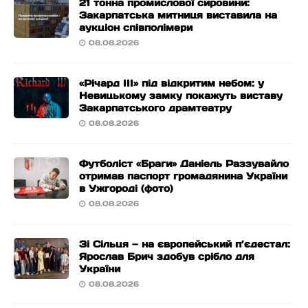
21 тонна промислової сировини:
Закарпатська митниця виставила на
аукціон співполімери
08.08.2026
«Річард ІІІ» під відкритим небом: у
Невицькому замку покажуть виставу
Закарпатського драмтеатру
08.08.2026
Футболіст «Браги» Даніель Раззувайло
отримав паспорт громадянина України
в Ужгороді (фото)
08.08.2026
Зі Сільця — на європейський п’єдестал:
Ярослав Брич здобув срібло для
України
08.08.2026