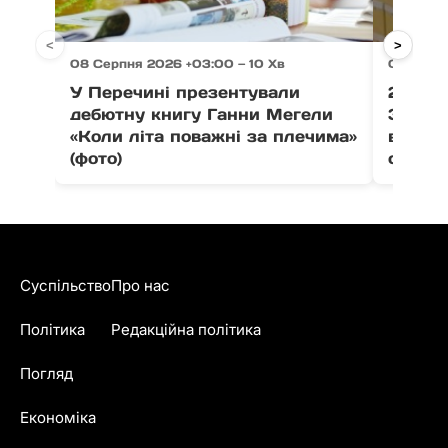
<
>
08 Серпня 2026 +03:00 — 10 Хв
08 Серпн
У Перечині презентували
21 тон
дебютну книгу Ганни Мегели
Закар
«Коли літа поважні за плечима»
вистав
(фото)
співпо
Суспільство
Про нас
Політика
Редакційна політика
Погляд
Економіка