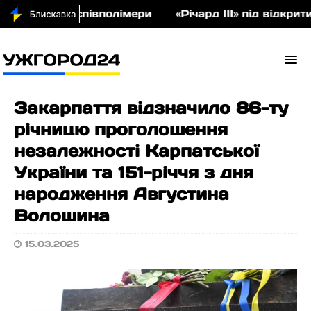
аукціон співполімери
«Річард ІІІ» під відкритим
Закарпаття відзначило 86-ту
річницю проголошення
незалежності Карпатської
України та 151-річчя з дня
народження Августина
Волошина
15.03.2025