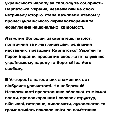
українського народу за свободу та соборність.
Карпатська Україна, незважаючи на свою
нетривалу історію, стала важливим етапом у
процесі українського державотворення та
формування національної свідомості.
Августин Волошин, закарпатець, патріот,
політичний та культурний діяч, релігійний
наставник, президент Карпатської України та
Герой України, присвятив своє життя служінню
українському народу та боротьбі за його
свободу.
В Ужгороді з нагоди цих знаменних дат
відбулися урочистості. На набережній
Незалежності представники обласної та міської
влади, правоохоронних і силових структур,
військові, ветерани, дипломати, духовенство та
громадськість поклали квіти до пам’ятника