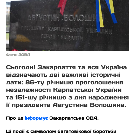
Фото: ЗОВА
Сьогодні Закарпаття та вся Україна
відзначають дві важливі історичні
дати: 86-ту річницю проголошення
незалежності Карпатської України
та 151-шу річницю з дня народження
її президента Августина Волошина.
Про це
інформує
Закарпатська ОВА.
Ці події є символом багатовікової боротьби