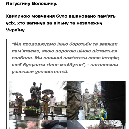
Августину Волошину.
Хвилиною мовчання було вшановано пам’ять
усіх, хто загинув за вільну та незалежну
Україну.
“Ми продовжуємо їхню боротьбу та завжди
пам’ятаємо, якою дорогою ціною дістається
свобода. Ми повинні пам’ятати свою історію,
щоб будувати гідне майбутнє”, – наголосили
учасники урочистостей.